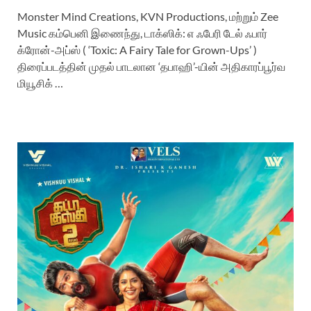
Monster Mind Creations, KVN Productions, மற்றும் Zee
Music கம்பெனி இணைந்து, டாக்ஸிக்: எ ஃபேரி டேல் ஃபார்
க்ரோன்-அப்ஸ் ( ‘Toxic: A Fairy Tale for Grown-Ups’ )
திரைப்படத்தின் முதல் பாடலான ‘தபாஹி’-யின் அதிகாரப்பூர்வ
மியூசிக் …