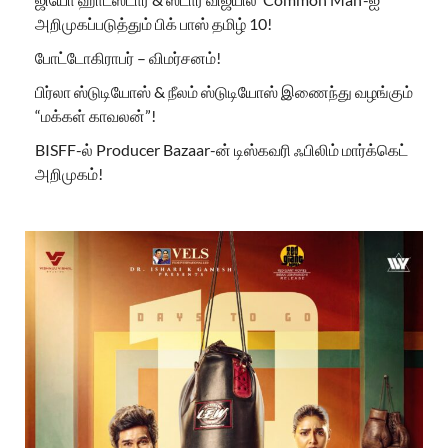
அறிமுகப்படுத்தும் பிக் பாஸ் தமிழ் 10!
போட்டோகிராபர் – விமர்சனம்!
பிர்லா ஸ்டுடியோஸ் & நீலம் ஸ்டுடியோஸ் இணைந்து வழங்கும்
“மக்கள் காவலன்”!
BISFF-ல் Producer Bazaar-ன் டிஸ்கவரி ஃபிலிம் மார்க்கெட்
அறிமுகம்!