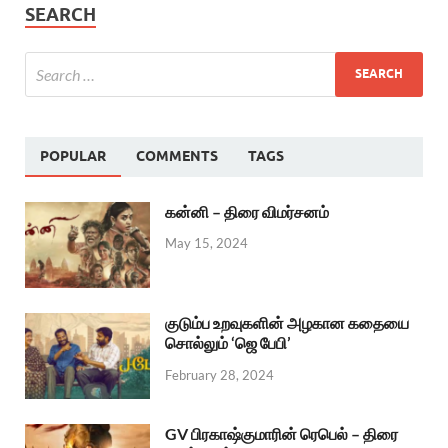
SEARCH
POPULAR
COMMENTS
TAGS
கன்னி – திரை விமர்சனம்
May 15, 2024
குடும்ப உறவுகளின் அழகான கதையை
சொல்லும் ‘ஜெ பேபி’
February 28, 2024
GV பிரகாஷ்குமாரின் ரெபெல் – திரை