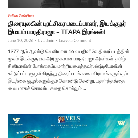
சினிமா செய்திகள்
திரையுலகின் புரட்சிகர படைப்பாளர், இயக்குநர்
இமயம் பாரதிராஜா – TFAPA இரங்கல்!
June 10, 2026
-
by
admin
-
Leave a Comment
1977 ஆம் ஆண்டு வெளியான 16 வயதினிலே திரைப்படத்தின்
மூலம் இயக்குநராக அறிமுகமான பாரதிராஜா அவர்கள், தமிழ்
சினிமாவின் போக்கையே மாற்றியமைத்தவர். ஸ்டூடியோவின்
கட்டுப்பட்ட சூழலிலிருந்து திரைப்படங்களை கிராமங்களுக்கும்
இயற்கை சூழல்களுக்கும் கொண்டு சென்று, யதார்த்தத்தை
மையமாகக் கொண்ட கதை சொல்லும் …