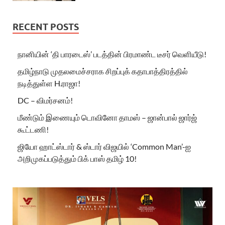
RECENT POSTS
நானியின் ‘தி பாரடைஸ்’ படத்தின் பிரமாண்ட டீசர் வெளியீடு!
தமிழ்நாடு முதலமைச்சராக சிறப்புக் கதாபாத்திரத்தில்
நடித்துள்ள H.ராஜா!
DC – விமர்சனம்!
மீண்டும் இணையும் டொவினோ தாமஸ் – ஜான்பால் ஜார்ஜ்
கூட்டணி!
ஜியோ ஹாட்ஸ்டார் & ஸ்டார் விஜயில் ‘Common Man’-ஐ
அறிமுகப்படுத்தும் பிக் பாஸ் தமிழ் 10!