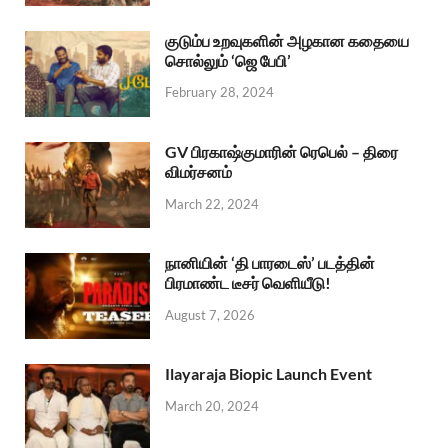
குடும்ப உறவுகளின் அழகான கதையை
சொல்லும் ‘ஜெ பேபி’
February 28, 2024
GV பிரகாஷ்குமாரின் ரெபெல் – திரை
விமர்சனம்
March 22, 2024
நானியின் ‘தி பாரடைஸ்’ படத்தின்
பிரமாண்ட டீசர் வெளியீடு!
August 7, 2026
Ilayaraja Biopic Launch Event
March 20, 2024