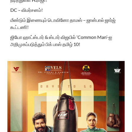
DC – விமர்சனம்!
மீண்டும் இணையும் டொவினோ தாமஸ் – ஜான்பால் ஜார்ஜ்
கூட்டணி!
ஜியோ ஹாட்ஸ்டார் & ஸ்டார் விஜயில் ‘Common Man’-ஐ
அறிமுகப்படுத்தும் பிக் பாஸ் தமிழ் 10!