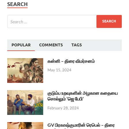
SEARCH
POPULAR
COMMENTS
TAGS
கன்னி – திரை விமர்சனம்
May 15, 2024
குடும்ப உறவுகளின் அழகான கதையை
சொல்லும் ‘ஜெ பேபி’
February 28, 2024
GV பிரகாஷ்குமாரின் ரெபெல் – திரை