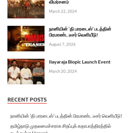
விமர்சனம்
March 22, 2024
நானியின் ‘தி பாரடைஸ்’ படத்தின்
பிரமாண்ட டீசர் வெளியீடு!
August 7, 2026
Ilayaraja Biopic Launch Event
March 20, 2024
RECENT POSTS
நானியின் ‘தி பாரடைஸ்’ படத்தின் பிரமாண்ட டீசர் வெளியீடு!
தமிழ்நாடு முதலமைச்சராக சிறப்புக் கதாபாத்திரத்தில்
நடித்துள்ள H.ராஜா!