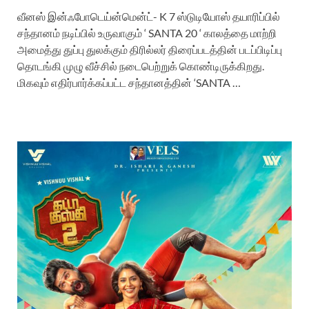
வீனஸ் இன்ஃபோடெய்ன்மென்ட்- K 7 ஸ்டுடியோஸ் தயாரிப்பில்
சந்தானம் நடிப்பில் உருவாகும் ‘ SANTA 20 ‘ காலத்தை மாற்றி
அமைத்து துப்பு துலக்கும் திரில்லர் திரைப்படத்தின் படப்பிடிப்பு
தொடங்கி முழு வீச்சில் நடைபெற்றுக் கொண்டிருக்கிறது.
மிகவும் எதிர்பார்க்கப்பட்ட சந்தானத்தின் ‘SANTA …