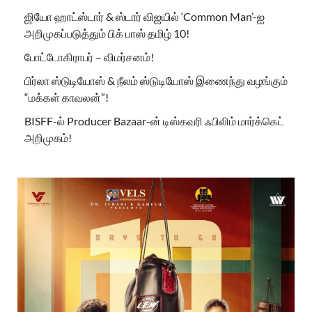
ஜியோ ஹாட்ஸ்டார் & ஸ்டார் விஜயில் ‘Common Man’-ஐ
அறிமுகப்படுத்தும் பிக் பாஸ் தமிழ் 10!
போட்டோகிராபர் – விமர்சனம்!
பிர்லா ஸ்டுடியோஸ் & நீலம் ஸ்டுடியோஸ் இணைந்து வழங்கும்
“மக்கள் காவலன்”!
BISFF-ல் Producer Bazaar-ன் டிஸ்கவரி ஃபிலிம் மார்க்கெட்
அறிமுகம்!