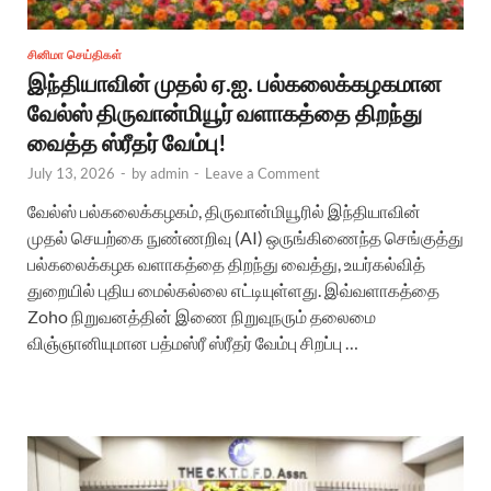
சினிமா செய்திகள்
இந்தியாவின் முதல் ஏ.ஐ. பல்கலைக்கழகமான
வேல்ஸ் திருவான்மியூர் வளாகத்தை திறந்து
வைத்த ஸ்ரீதர் வேம்பு!
July 13, 2026
-
by
admin
-
Leave a Comment
வேல்ஸ் பல்கலைக்கழகம், திருவான்மியூரில் இந்தியாவின்
முதல் செயற்கை நுண்ணறிவு (AI) ஒருங்கிணைந்த செங்குத்து
பல்கலைக்கழக வளாகத்தை திறந்து வைத்து, உயர்கல்வித்
துறையில் புதிய மைல்கல்லை எட்டியுள்ளது. இவ்வளாகத்தை
Zoho நிறுவனத்தின் இணை நிறுவுநரும் தலைமை
விஞ்ஞானியுமான பத்மஸ்ரீ ஸ்ரீதர் வேம்பு சிறப்பு …