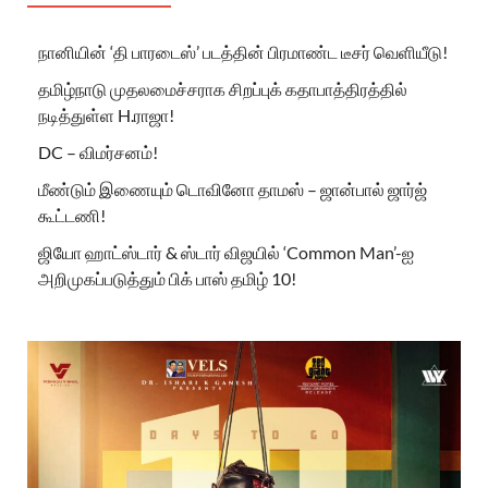
நானியின் ‘தி பாரடைஸ்’ படத்தின் பிரமாண்ட டீசர் வெளியீடு!
தமிழ்நாடு முதலமைச்சராக சிறப்புக் கதாபாத்திரத்தில்
நடித்துள்ள H.ராஜா!
DC – விமர்சனம்!
மீண்டும் இணையும் டொவினோ தாமஸ் – ஜான்பால் ஜார்ஜ்
கூட்டணி!
ஜியோ ஹாட்ஸ்டார் & ஸ்டார் விஜயில் ‘Common Man’-ஐ
அறிமுகப்படுத்தும் பிக் பாஸ் தமிழ் 10!