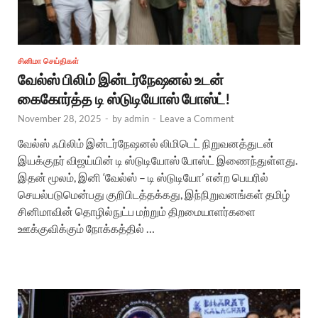
சினிமா செய்திகள்
வேல்ஸ் பிலிம் இன்டர்நேஷனல் உடன்
கைகோர்த்த டி ஸ்டுடியோஸ் போஸ்ட்!
November 28, 2025
-
by
admin
-
Leave a Comment
வேல்ஸ் ஃபிலிம் இன்டர்நேஷனல் லிமிடெட் நிறுவனத்துடன்
இயக்குநர் விஜய்யின் டி ஸ்டுடியோஸ் போஸ்ட் இணைந்துள்ளது.
இதன் மூலம், இனி ‘வேல்ஸ் – டி ஸ்டுடியோ’ என்ற பெயரில்
செயல்படுமென்பது குறிபிடத்தக்கது, இந்நிறுவனங்கள் தமிழ்
சினிமாவின் தொழில்நுட்ப மற்றும் திறமையாளர்களை
ஊக்குவிக்கும் நோக்கத்தில் …