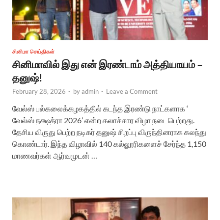
சினிமா செய்திகள்
சினிமாவில் இது என் இரண்டாம் அத்தியாயம் –
தனுஷ்!
February 28, 2026
-
by
admin
-
Leave a Comment
வேல்ஸ் பல்கலைக்கழகத்தில் கடந்த இரண்டு நாட்களாக ‘
வேல்ஸ் நக்ஷத்ரா 2026’ என்ற கலாச்சார விழா நடைபெற்றது.
தேசிய விருது பெற்ற நடிகர் தனுஷ் சிறப்பு விருந்தினராக கலந்து
கொண்டார். இந்த விழாவில் 140 கல்லூரிகளைச் சேர்ந்த 1,150
மாணவர்கள் ஆர்வமுடன் …