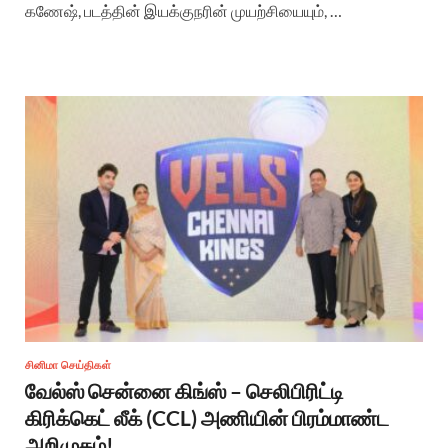
கணேஷ், படத்தின் இயக்குநரின் முயற்சியையும், …
சினிமா செய்திகள்
வேல்ஸ் சென்னை கிங்ஸ் – செலிபிரிட்டி
கிரிக்கெட் லீக் (CCL) அணியின் பிரம்மாண்ட
அறிமுகம்!