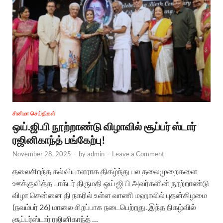
சினிமா செய்திகள்
ஒய்.ஜி.பி நூற்றாண்டு விழாவில் சூப்பர் ஸ்டார்
ரஜினிகாந்த் பங்கேற்பு!
November 28, 2025
-
by
admin
-
Leave a Comment
தலைசிறந்த கல்வியாளராக திகழ்ந்து பல தலைமுறைகளை
ஊக்குவித்த டாக்டர் திருமதி ஒய் ஜி பி அவர்களின் நூற்றாண்டு
விழா சென்னை தி நகரில் உள்ள வாணி மஹாலில் புதன்கிழமை
(நவம்பர் 26) மாலை சிறப்பாக நடைபெற்றது. இந்த நிகழ்வில்
சூப்பர்ஸ்டார் ரஜினிகாந்த் …