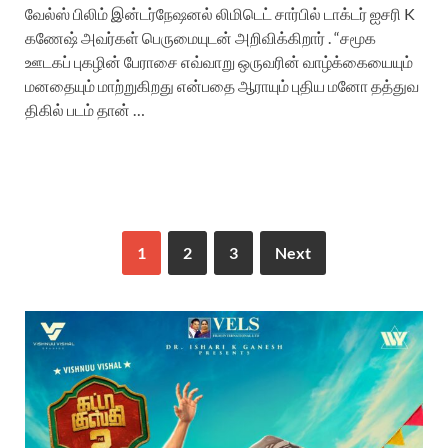
வேல்ஸ் பிலிம் இன்டர்நேஷனல் லிமிடெட் சார்பில் டாக்டர் ஐசரி K
கணேஷ் அவர்கள் பெருமையுடன் அறிவிக்கிறார் . “சமூக
ஊடகப் புகழின் பேராசை எவ்வாறு ஒருவரின் வாழ்க்கையையும்
மனதையும் மாற்றுகிறது என்பதை ஆராயும் புதிய மனோ தத்துவ
திகில் படம் தான் …
1
2
3
Next