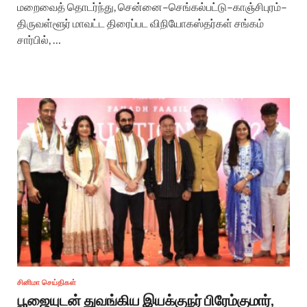
மறைவைத் தொடர்ந்து, சென்னை–செங்கல்பட்டு–காஞ்சிபுரம்–
திருவள்ளூர் மாவட்ட திரைப்பட விநியோகஸ்தர்கள் சங்கம்
சார்பில், …
சினிமா செய்திகள்
பூஜையுடன் துவங்கிய இயக்குநர் பிரேம்குமார்,