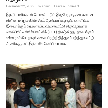
December 22, 2025
-
by
admin
-
Leave a Comment
இந்திய ரசிகர்கள் கொண்டாடும் இருபெரும் துறைகளான
சினிமா மற்றும் கிரிக்கெட் ஆகியவற்றை ஒரே புள்ளியில்
இணைக்கும் பிரம்மாண்ட விளையாட்டு திருவிழாவாக
செலிபிரிட்டி கிரிக்கெட் லீக் (CCL) திகழ்கிறது. நாடெங்கும்
உள்ள முக்கிய நகரங்களை பிரதிநிதித்துவப்படுத்தும் எட்டு
அணிகளுடன், இந்த லீக் வெற்றிகரமாக …