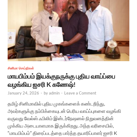
சினிமா செய்திகள்
மாயபிம்பம் இயக்குநருக்கு புதிய வாய்ப்பை
வழங்கிய ஐசரி K கணேஷ்!
January 24, 2026
-
by
admin
-
Leave a Comment
தமிழ் சினிமாவில் புதிய முகங்களைக் கண்டறிந்து,
அவர்களுக்கு நம்பிக்கையுடன் பெரிய வாய்ப்புகளை வழங்கி
வருவது வேல்ஸ் ஃபிலிம் இன்டர்நேஷனல் நிறுவனத்தின்
முக்கிய அடையாளமாக இருக்கிறது. அந்த வரிசையில்,
“மாயபிம்பம்” திரைப்படத்தை பார்த்த தயாரிப்பாளர் ஐசரி K