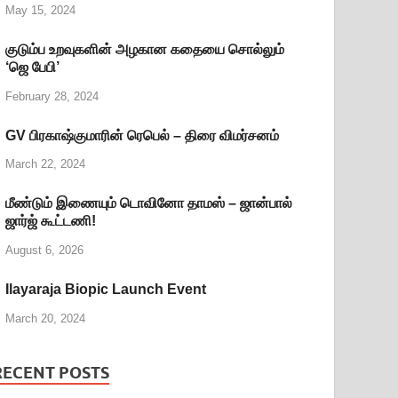
May 15, 2024
குடும்ப உறவுகளின் அழகான கதையை சொல்லும்
‘ஜெ பேபி’
February 28, 2024
GV பிரகாஷ்குமாரின் ரெபெல் – திரை விமர்சனம்
March 22, 2024
மீண்டும் இணையும் டொவினோ தாமஸ் – ஜான்பால்
ஜார்ஜ் கூட்டணி!
August 6, 2026
Ilayaraja Biopic Launch Event
March 20, 2024
RECENT POSTS