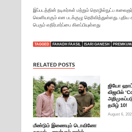
இப்படத்தின் நடிகர்கள் மற்றும் தொழில்நுட்ப கலைஞர்
வெளியாகும் என படக்குழு தெரிவித்துள்ளது. புதிய 
பெரும் எதிர்பார்ப்பை கிளப்பியுள்ளது
TAGGED
FAHADH FAASIL
ISARI GANESH
PREMKUM
RELATED POSTS
ஜியோ ஹாட்ஸ
விஜயில் ‘
அறிமுகப்படு
தமிழ் 10!
August 6, 202
மீண்டும் இணையும் டொவினோ