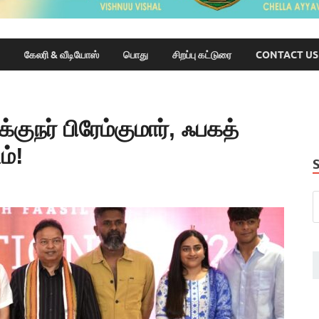
கேலரி & வீடியோஸ்
பொது
சிறப்பு கட்டுரை
CONTACT US
ுநர் பிரேம்குமார், ஃபகத்
ம்!