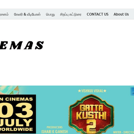
ர்சனம்
கேலரி & வீடியோஸ்
பொது
சிறப்பு கட்டுரை
CONTACT US
About Us
SK Cinemas