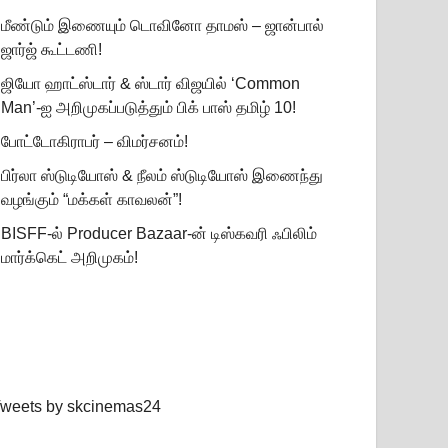
மீண்டும் இணையும் டொவினோ தாமஸ் – ஜான்பால்
ஜார்ஜ் கூட்டணி!
ஜியோ ஹாட்ஸ்டார் & ஸ்டார் விஜயில் ‘Common
Man’-ஐ அறிமுகப்படுத்தும் பிக் பாஸ் தமிழ் 10!
போட்டோகிராபர் – விமர்சனம்!
பிர்லா ஸ்டுடியோஸ் & நீலம் ஸ்டுடியோஸ் இணைந்து
வழங்கும் “மக்கள் காவலன்”!
BISFF-ல் Producer Bazaar-ன் டிஸ்கவரி ஃபிலிம்
மார்க்கெட் அறிமுகம்!
weets by skcinemas24