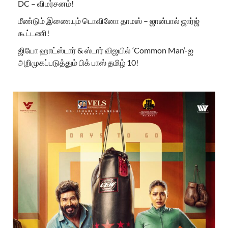
DC – விமர்சனம்!
மீண்டும் இணையும் டொவினோ தாமஸ் – ஜான்பால் ஜார்ஜ்
கூட்டணி!
ஜியோ ஹாட்ஸ்டார் & ஸ்டார் விஜயில் ‘Common Man’-ஐ
அறிமுகப்படுத்தும் பிக் பாஸ் தமிழ் 10!