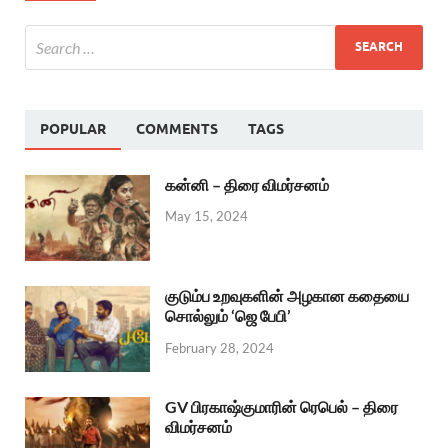
POPULAR
COMMENTS
TAGS
கன்னி – திரை விமர்சனம்
May 15, 2024
குடும்ப உறவுகளின் அழகான கதையை
சொல்லும் ‘ஜெ பேபி’
February 28, 2024
GV பிரகாஷ்குமாரின் ரெபெல் – திரை
விமர்சனம்