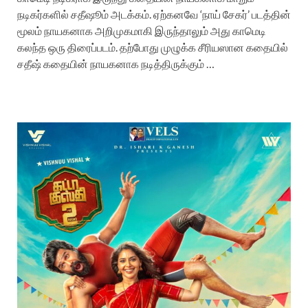
நடிகர்களில் சதீஷூம் அடக்கம். ஏற்கனவே ‘நாய் சேகர்’ படத்தின்
மூலம் நாயகனாக அறிமுகமாகி இருந்தாலும் அது காமெடி
கலந்த ஒரு திரைப்படம். தற்போது முழுக்க சீரியஸான கதையில்
சதீஷ் கதையின் நாயகனாக நடித்திருக்கும் …