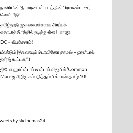
நானியின் ‘தி பாரடைஸ்’ படத்தின் பிரமாண்ட டீசர்
வெளியீடு!
தமிழ்நாடு முதலமைச்சராக சிறப்புக்
கதாபாத்திரத்தில் நடித்துள்ள H.ராஜா!
DC – விமர்சனம்!
மீண்டும் இணையும் டொவினோ தாமஸ் – ஜான்பால்
ஜார்ஜ் கூட்டணி!
ஜியோ ஹாட்ஸ்டார் & ஸ்டார் விஜயில் ‘Common
Man’-ஐ அறிமுகப்படுத்தும் பிக் பாஸ் தமிழ் 10!
weets by skcinemas24