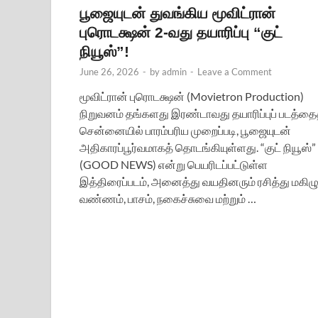
பூஜையுடன் துவங்கிய மூவிட்ரான்
புரொடக்ஷன் 2-வது தயாரிப்பு “குட்
நியூஸ்”!
June 26, 2026
-
by
admin
-
Leave a Comment
மூவிட்ரான் புரொடக்ஷன் (Movietron Production)
நிறுவனம் தங்களது இரண்டாவது தயாரிப்புப் படத்தை
சென்னையில் பாரம்பரிய முறைப்படி, பூஜையுடன்
அதிகாரப்பூர்வமாகத் தொடங்கியுள்ளது. “குட் நியூஸ்”
(GOOD NEWS) என்று பெயரிடப்பட்டுள்ள
இத்திரைப்படம், அனைத்து வயதினரும் ரசித்து மகிழு
வண்ணம், பாசம், நகைச்சுவை மற்றும் …