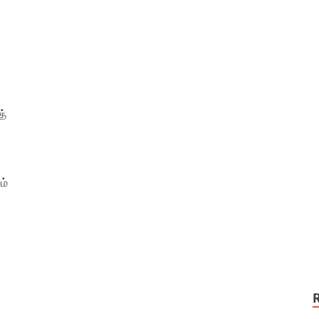
த்
ம்