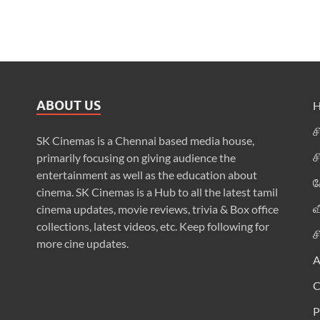
ABOUT US
ச
SK Cinemas is a Chennai based media house,
ச
primarily focusing on giving audience the
entertainment as well as the education about
க
cinema. SK Cinemas is a Hub to all the latest tamil
வ
cinema updates, movie reviews, trivia & Box office
collections, latest videos, etc. Keep following for
ச
more cine updates.
A
P