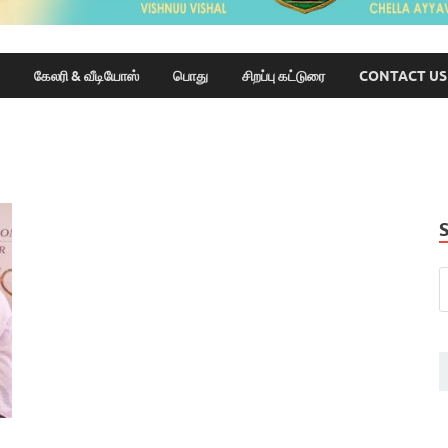
கேலரி & வீடியோஸ்
பொது
சிறப்பு கட்டுரை
CONTACT US