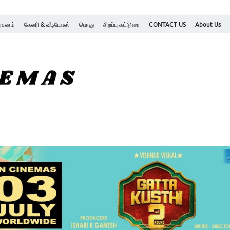
ர்சனம்
கேலரி & வீடியோஸ்
பொது
சிறப்பு கட்டுரை
CONTACT US
About Us
SK Cinemas