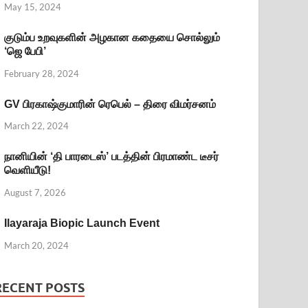
May 15, 2024
குடும்ப உறவுகளின் அழகான கதையை சொல்லும்
‘ஜெ பேபி’
February 28, 2024
GV பிரகாஷ்குமாரின் ரெபெல் – திரை விமர்சனம்
March 22, 2024
நானியின் ‘தி பாரடைஸ்’ படத்தின் பிரமாண்ட டீசர்
வெளியீடு!
August 7, 2026
Ilayaraja Biopic Launch Event
March 20, 2024
RECENT POSTS