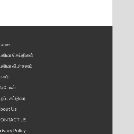
Home
ினிமா செய்திகள்
ினிமா விமர்சனம்
ேலரி
ீடியோஸ்
ிறப்பு கட்டுரை
bout Us
CONTACT US
rivacy Policy