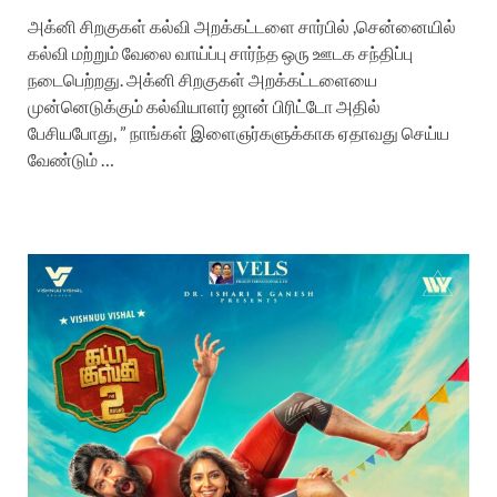
அக்னி சிறகுகள் கல்வி அறக்கட்டளை சார்பில் ,சென்னையில்
கல்வி மற்றும் வேலை வாய்ப்பு சார்ந்த ஒரு ஊடக சந்திப்பு
நடைபெற்றது. அக்னி சிறகுகள் அறக்கட்டளையை
முன்னெடுக்கும் கல்வியாளர் ஜான் பிரிட்டோ அதில்
பேசியபோது, ” நாங்கள் இளைஞர்களுக்காக ஏதாவது செய்ய
வேண்டும் …