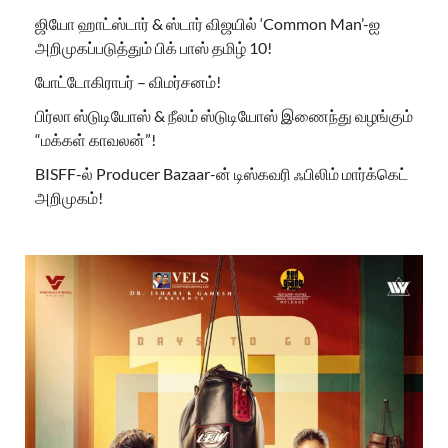
ஜியோ ஹாட்ஸ்டார் & ஸ்டார் விஜயில் ‘Common Man’-ஐ
அறிமுகப்படுத்தும் பிக் பாஸ் தமிழ் 10!
போட்டோகிராபர் – விமர்சனம்!
பிர்லா ஸ்டுடியோஸ் & நீலம் ஸ்டுடியோஸ் இணைந்து வழங்கும்
“மக்கள் காவலன்”!
BISFF-ல் Producer Bazaar-ன் டிஸ்கவரி ஃபிலிம் மார்க்கெட்
அறிமுகம்!