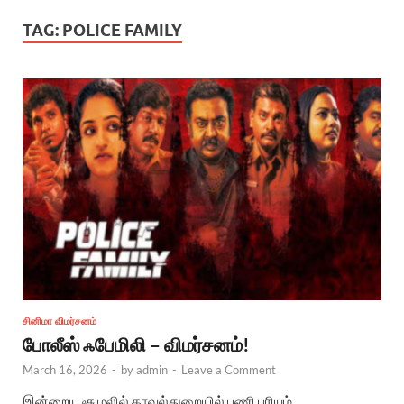
TAG:
POLICE FAMILY
சினிமா விமர்சனம்
போலீஸ் ஃபேமிலி – விமர்சனம்!
March 16, 2026
-
by
admin
-
Leave a Comment
இன்றைய சூழலில் காவல்துறையில் பணி புரியும்