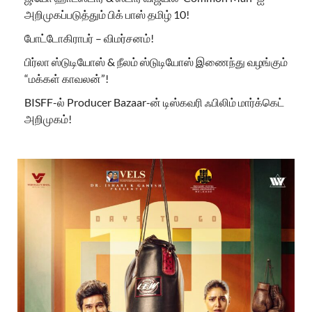
அறிமுகப்படுத்தும் பிக் பாஸ் தமிழ் 10!
போட்டோகிராபர் – விமர்சனம்!
பிர்லா ஸ்டுடியோஸ் & நீலம் ஸ்டுடியோஸ் இணைந்து வழங்கும்
“மக்கள் காவலன்”!
BISFF-ல் Producer Bazaar-ன் டிஸ்கவரி ஃபிலிம் மார்க்கெட்
அறிமுகம்!