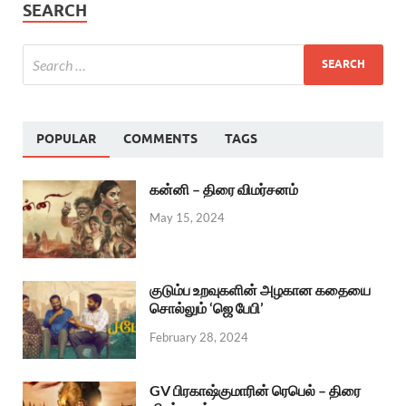
SEARCH
POPULAR
COMMENTS
TAGS
கன்னி – திரை விமர்சனம்
May 15, 2024
குடும்ப உறவுகளின் அழகான கதையை
சொல்லும் ‘ஜெ பேபி’
February 28, 2024
GV பிரகாஷ்குமாரின் ரெபெல் – திரை