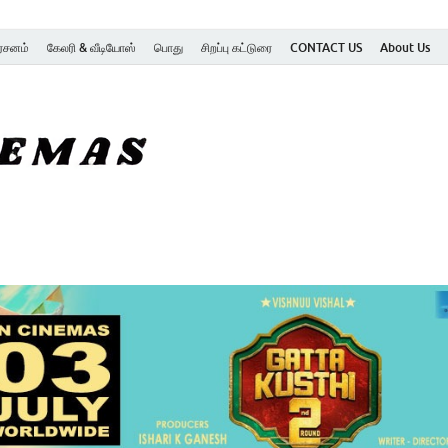
ர்சனம்
கேலரி & வீடியோஸ்
பொது
சிறப்பு கட்டுரை
CONTACT US
About Us
SK Cinemas