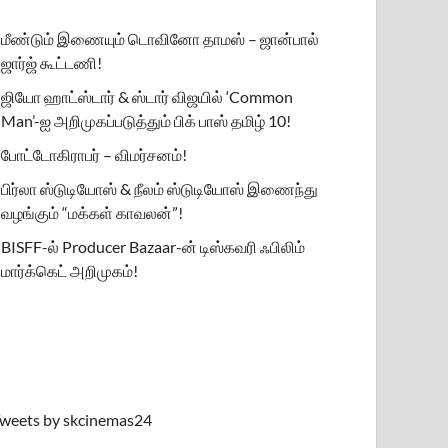
மீண்டும் இணையும் டொவினோ தாமஸ் – ஜான்பால்
ஜார்ஜ் கூட்டணி!
ஜியோ ஹாட்ஸ்டார் & ஸ்டார் விஜயில் ‘Common
Man’-ஐ அறிமுகப்படுத்தும் பிக் பாஸ் தமிழ் 10!
போட்டோகிராபர் – விமர்சனம்!
பிர்லா ஸ்டுடியோஸ் & நீலம் ஸ்டுடியோஸ் இணைந்து
வழங்கும் “மக்கள் காவலன்”!
BISFF-ல் Producer Bazaar-ன் டிஸ்கவரி ஃபிலிம்
மார்க்கெட் அறிமுகம்!
weets by skcinemas24