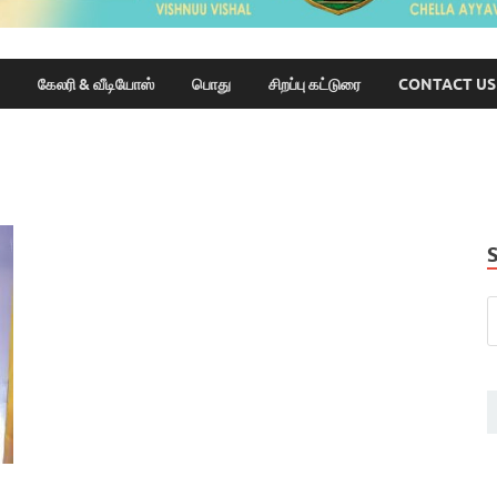
கேலரி & வீடியோஸ்
பொது
சிறப்பு கட்டுரை
CONTACT US