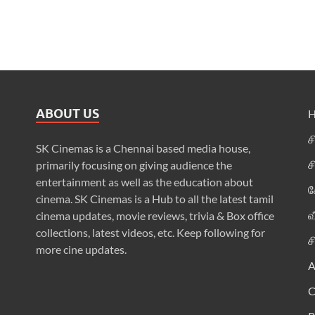
ABOUT US
ச
SK Cinemas is a Chennai based media house,
ச
primarily focusing on giving audience the
entertainment as well as the education about
க
cinema. SK Cinemas is a Hub to all the latest tamil
வ
cinema updates, movie reviews, trivia & Box office
collections, latest videos, etc. Keep following for
ச
more cine updates.
A