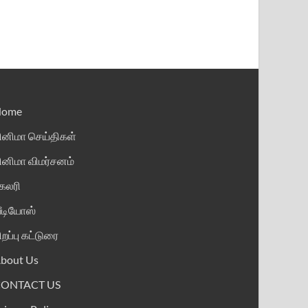
Home
ினிமா செய்திகள்
ினிமா விமர்சனம்
ேலரி
ீடியோஸ்
ிறப்பு கட்டுரை
bout Us
CONTACT US