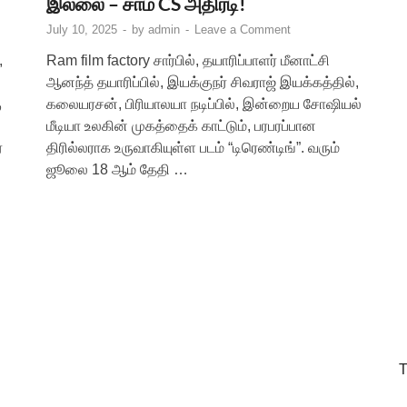
இல்லை – சாம் CS அதிரடி!
July 10, 2025
-
by
admin
-
Leave a Comment
,
Ram film factory சார்பில், தயாரிப்பாளர் மீனாட்சி
ஆனந்த் தயாரிப்பில், இயக்குநர் சிவராஜ் இயக்கத்தில்,
ு
கலையரசன், பிரியாலயா நடிப்பில், இன்றைய சோஷியல்
மீடியா உலகின் முகத்தைக் காட்டும், பரபரப்பான
்
திரில்லராக உருவாகியுள்ள படம் “டிரெண்டிங்”. வரும்
ஜூலை 18 ஆம் தேதி …
T