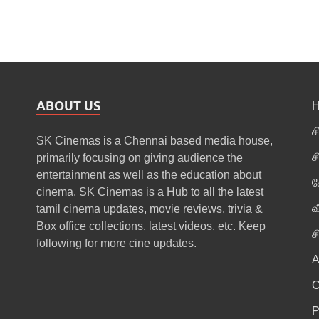
ABOUT US
ச
SK Cinemas is a Chennai based media house,
ச
primarily focusing on giving audience the
entertainment as well as the education about
க
cinema. SK Cinemas is a Hub to all the latest
வ
tamil cinema updates, movie reviews, trivia &
Box office collections, latest videos, etc. Keep
ச
following for more cine updates.
A
P