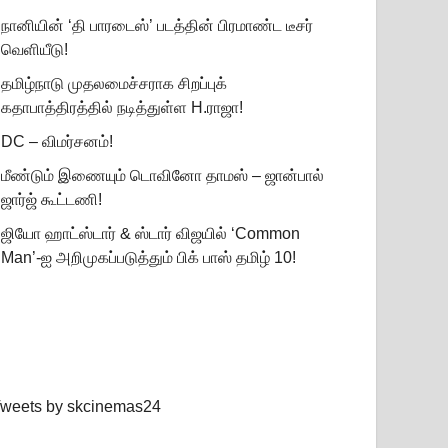
நானியின் ‘தி பாரடைஸ்’ படத்தின் பிரமாண்ட டீசர்
வெளியீடு!
தமிழ்நாடு முதலமைச்சராக சிறப்புக்
கதாபாத்திரத்தில் நடித்துள்ள H.ராஜா!
DC – விமர்சனம்!
மீண்டும் இணையும் டொவினோ தாமஸ் – ஜான்பால்
ஜார்ஜ் கூட்டணி!
ஜியோ ஹாட்ஸ்டார் & ஸ்டார் விஜயில் ‘Common
Man’-ஐ அறிமுகப்படுத்தும் பிக் பாஸ் தமிழ் 10!
weets by skcinemas24