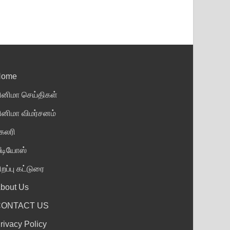
Home
ினிமா செய்திகள்
ினிமா விமர்சனம்
ேலரி
ீடியோஸ்
ிறப்பு கட்டுரை
bout Us
CONTACT US
rivacy Policy