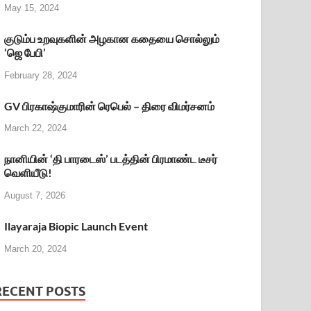
May 15, 2024
குடும்ப உறவுகளின் அழகான கதையை சொல்லும்
‘ஜெ பேபி’
February 28, 2024
GV பிரகாஷ்குமாரின் ரெபெல் – திரை விமர்சனம்
March 22, 2024
நானியின் ‘தி பாரடைஸ்’ படத்தின் பிரமாண்ட டீசர்
வெளியீடு!
August 7, 2026
Ilayaraja Biopic Launch Event
March 20, 2024
RECENT POSTS