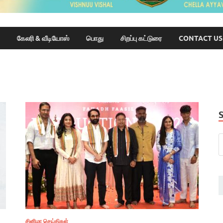
கேலரி & வீடியோஸ்
பொது
சிறப்பு கட்டுரை
CONTACT US
சினிமா செய்திகள்