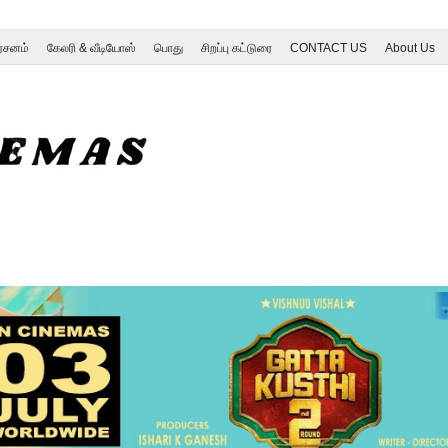
ர்சனம்
கேலரி & வீடியோஸ்
பொது
சிறப்பு கட்டுரை
CONTACT US
About Us
SK Cinemas