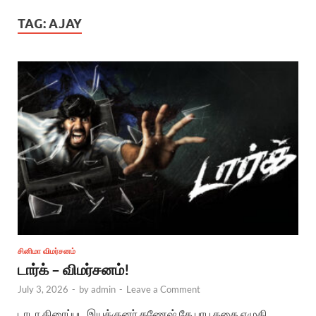
TAG:
AJAY
சினிமா விமர்சனம்
டார்க் – விமர்சனம்!
July 3, 2026
-
by
admin
-
Leave a Comment
டாடா திரைப்பட இயக்குனர் கணேஷ் கே பாபு கதை எழுதி,