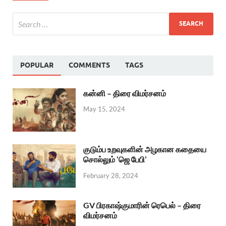
POPULAR
COMMENTS
TAGS
கன்னி – திரை விமர்சனம்
May 15, 2024
குடும்ப உறவுகளின் அழகான கதையை
சொல்லும் ‘ஜெ பேபி’
February 28, 2024
GV பிரகாஷ்குமாரின் ரெபெல் – திரை
விமர்சனம்