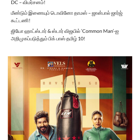
DC – விமர்சனம்!
மீண்டும் இணையும் டொவினோ தாமஸ் – ஜான்பால் ஜார்ஜ்
கூட்டணி!
ஜியோ ஹாட்ஸ்டார் & ஸ்டார் விஜயில் ‘Common Man’-ஐ
அறிமுகப்படுத்தும் பிக் பாஸ் தமிழ் 10!