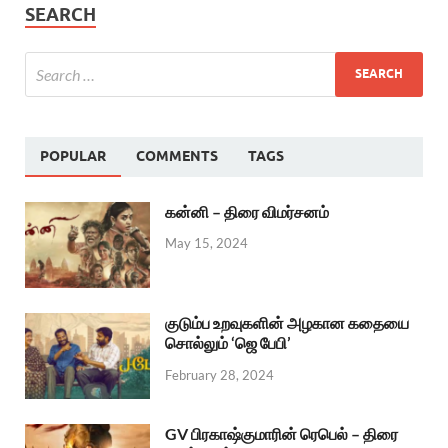
SEARCH
POPULAR
COMMENTS
TAGS
கன்னி – திரை விமர்சனம்
May 15, 2024
குடும்ப உறவுகளின் அழகான கதையை
சொல்லும் ‘ஜெ பேபி’
February 28, 2024
GV பிரகாஷ்குமாரின் ரெபெல் – திரை