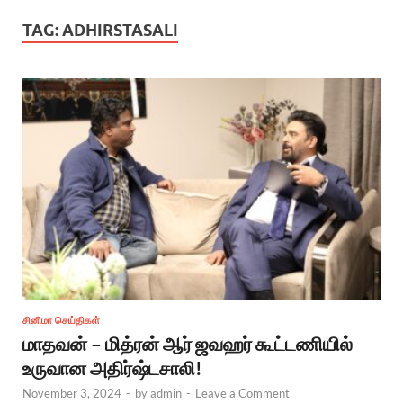
TAG:
ADHIRSTASALI
சினிமா செய்திகள்
மாதவன் – மித்ரன் ஆர் ஜவஹர் கூட்டணியில்
உருவான அதிர்ஷ்டசாலி!
November 3, 2024
-
by
admin
-
Leave a Comment