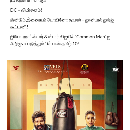
DC – விமர்சனம்!
மீண்டும் இணையும் டொவினோ தாமஸ் – ஜான்பால் ஜார்ஜ்
கூட்டணி!
ஜியோ ஹாட்ஸ்டார் & ஸ்டார் விஜயில் ‘Common Man’-ஐ
அறிமுகப்படுத்தும் பிக் பாஸ் தமிழ் 10!