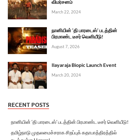
விமர்சனம்
March 22, 2024
நானியின் ‘தி பாரடைஸ்’ படத்தின்
பிரமாண்ட டீசர் வெளியீடு!
August 7, 2026
Ilayaraja Biopic Launch Event
March 20, 2024
RECENT POSTS
நானியின் ‘தி பாரடைஸ்’ படத்தின் பிரமாண்ட டீசர் வெளியீடு!
தமிழ்நாடு முதலமைச்சராக சிறப்புக் கதாபாத்திரத்தில்
நடித்துள்ள H.ராஜா!