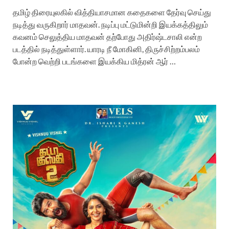
தமிழ் திரையுலகில் வித்தியாசமான கதைகளை தேர்வு செய்து
நடித்து வருகிறார் மாதவன். நடிப்பு மட்டுமின்றி இயக்கத்திலும்
கவனம் செலுத்திய மாதவன் தற்போது அதிர்ஷ்டசாலி என்ற
படத்தில் நடித்துள்ளார். யாரடி நீ மோகினி, திருச்சிற்றம்பலம்
போன்ற வெற்றி படங்களை இயக்கிய மித்ரன் ஆர் …