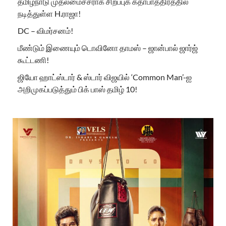
தமிழ்நாடு முதலமைச்சராக சிறப்புக் கதாபாத்திரத்தில்
நடித்துள்ள H.ராஜா!
DC – விமர்சனம்!
மீண்டும் இணையும் டொவினோ தாமஸ் – ஜான்பால் ஜார்ஜ்
கூட்டணி!
ஜியோ ஹாட்ஸ்டார் & ஸ்டார் விஜயில் ‘Common Man’-ஐ
அறிமுகப்படுத்தும் பிக் பாஸ் தமிழ் 10!