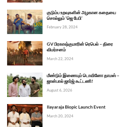
குடும்ப உறவுகளின் அழகான கதையை
சொல்லும் ‘ஜெ பேபி’
February 28, 2024
GV பிரகாஷ்குமாரின் ரெபெல் – திரை
விமர்சனம்
March 22, 2024
மீண்டும் இணையும் டொவினோ தாமஸ் –
ஜான்பால் ஜார்ஜ் கூட்டணி!
August 6, 2026
Ilayaraja Biopic Launch Event
March 20, 2024