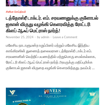
சினிமா செய்திகள்
டத்தோஸ்ரீ டாக்டர். எம். சரவணனுக்கு குளோபல்
ஐகான் விருது வழங்கி கெளரவித்த ரோட்டரி
கிளப் ஆஃப் மெட்ராஸ் நார்த்!
November 25, 2024
-
by
admin
-
Leave a Comment
மலேசிய நாடாளுமன்ற உறுப்பினர் மற்றும் மலேசிய இந்திய
காங்கிரஸின் துணைத் தலைவரான டத்தோஸ்ரீ டாக்டர் எம்.
சரவணனின் வெற்றிப் பயணத்தில் மற்றுமொரு மைல்கல்லாக‌,
ரோட்டரி கிளப் ஆஃப் மெட்ராஸ் நார்த் அவ‌ருக்கு மதிப்புமிக்க
குளோபல் ஐகான் விருதை வழங்கி கௌரவித்தது. நவம்பர் …