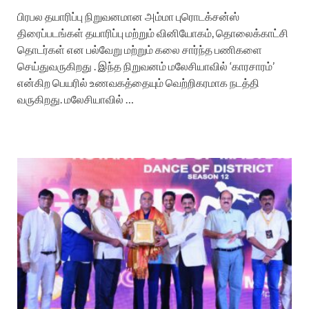
பிரபல தயாரிப்பு நிறுவனமான அம்மா புரொடக்சன்ஸ்
திரைப்படங்கள் தயாரிப்பு மற்றும் வினியோகம், தொலைக்காட்சி
தொடர்கள் என பல்வேறு மற்றும் கலை சார்ந்த பணிகளை
செய்துவருகிறது . இந்த நிறுவனம் மலேசியாவில் ‘காரசாரம்’
என்கிற பெயரில் உணவகத்தையும் வெற்றிகரமாக நடத்தி
வருகிறது. மலேசியாவில் …