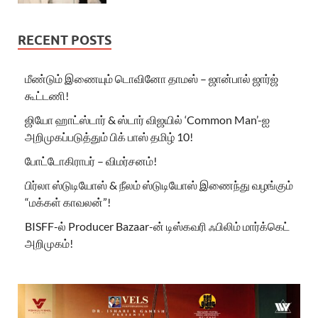
RECENT POSTS
மீண்டும் இணையும் டொவினோ தாமஸ் – ஜான்பால் ஜார்ஜ்
கூட்டணி!
ஜியோ ஹாட்ஸ்டார் & ஸ்டார் விஜயில் ‘Common Man’-ஐ
அறிமுகப்படுத்தும் பிக் பாஸ் தமிழ் 10!
போட்டோகிராபர் – விமர்சனம்!
பிர்லா ஸ்டுடியோஸ் & நீலம் ஸ்டுடியோஸ் இணைந்து வழங்கும்
“மக்கள் காவலன்”!
BISFF-ல் Producer Bazaar-ன் டிஸ்கவரி ஃபிலிம் மார்க்கெட்
அறிமுகம்!