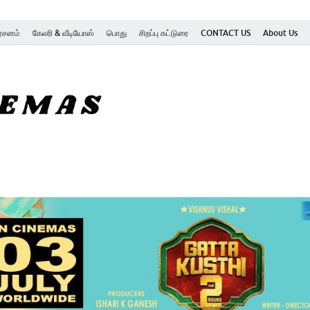
ர்சனம்
கேலரி & வீடியோஸ்
பொது
சிறப்பு கட்டுரை
CONTACT US
About Us
SK Cinemas