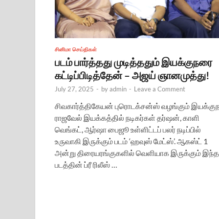
சினிமா செய்திகள்
படம் பார்த்தது முடித்ததும் இயக்குநரை
கட்டிப்பிடித்தேன் – அஜய் ஞானமுத்து!
July 27, 2025
-
by
admin
-
Leave a Comment
சிவகார்த்திகேயன் புரொடக்சன்ஸ் வழங்கும் இயக்குந
ராஜவேல் இயக்கத்தில் நடிகர்கள் தர்ஷன், காளி
வெங்கட், ஆர்ஷா பைஜூ உள்ளிட்டப் பலர் நடிப்பில்
உருவாகி இருக்கும் படம் ‘ஹவுஸ் மேட்ஸ்’. ஆகஸ்ட் 1
அன்று திரையரங்குகளில் வெளியாக இருக்கும் இந்த
படத்தின் ப்ரீ ரிலீஸ் …