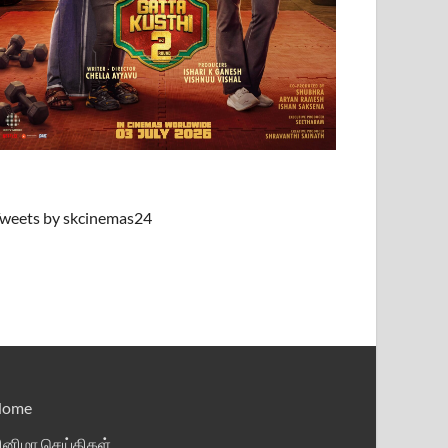
weets by skcinemas24
Home
ினிமா செய்திகள்