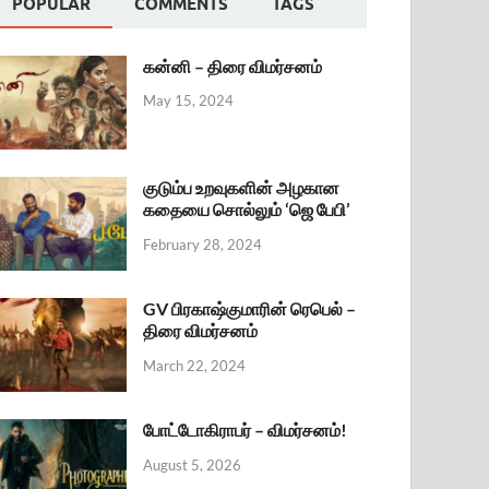
POPULAR
COMMENTS
TAGS
கன்னி – திரை விமர்சனம்
May 15, 2024
குடும்ப உறவுகளின் அழகான
கதையை சொல்லும் ‘ஜெ பேபி’
February 28, 2024
GV பிரகாஷ்குமாரின் ரெபெல் –
திரை விமர்சனம்
March 22, 2024
போட்டோகிராபர் – விமர்சனம்!
August 5, 2026