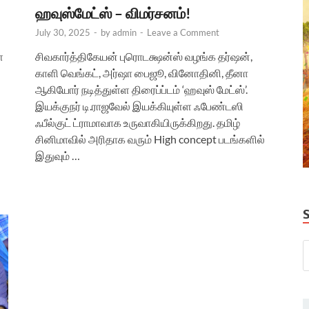
ஹவுஸ்மேட்ஸ் – விமர்சனம்!
July 30, 2025
-
by
admin
-
Leave a Comment
ை
சிவகார்த்திகேயன் புரொடக்ஷன்ஸ் வழங்க தர்ஷன்,
காளி வெங்கட், அர்ஷா பைஜூ, வினோதினி, தீனா
ஆகியோர் நடித்துள்ள திரைப்ப்டம் ‘ஹவுஸ் மேட்ஸ்’.
இயக்குநர் டி.ராஜவேல் இயக்கியுள்ள ஃபேண்டஸி
ஃபீல்குட் ட்ராமாவாக உருவாகியிருக்கிறது. தமிழ்
சினிமாவில் அரிதாக வரும் High concept படங்களில்
இதுவும் …