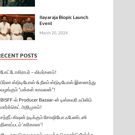
Ilayaraja Biopic Launch
Event
March 20, 2024
RECENT POSTS
போட்டோகிராபர் – விமர்சனம்!
பிர்லா ஸ்டுடியோஸ் & நீலம் ஸ்டுடியோஸ் இணைந்து
வழங்கும் “மக்கள் காவலன்”!
BISFF-ல் Producer Bazaar-ன் டிஸ்கவரி ஃபிலிம்
மார்க்கெட் அறிமுகம்!
சந்தீப் கிஷன் நடிக்கும் சோஷியோ ஃபேண்டஸி
திரைப்படம் ‘கரிகாலா’!
ஜி.டி. நாயுடுவை உலகம் முழுக்க கொண்டு சேர்க்க