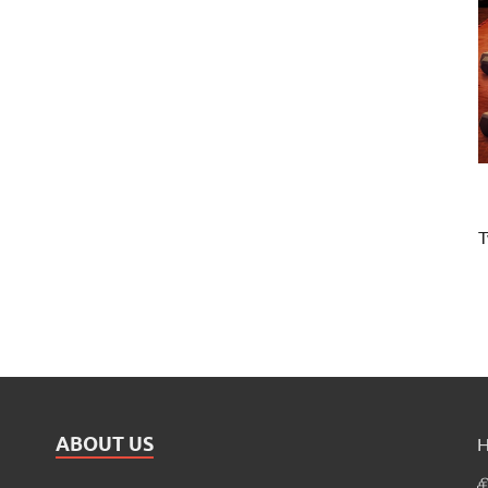
T
ABOUT US
ச