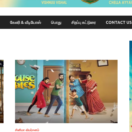
கேலரி & வீடியோஸ்
பொது
சிறப்பு கட்டுரை
CONTACT US
சினிமா விமர்சனம்