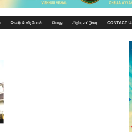
்
கேலரி & வீடியோஸ்
பொது
சிறப்பு கட்டுரை
CONTACT U