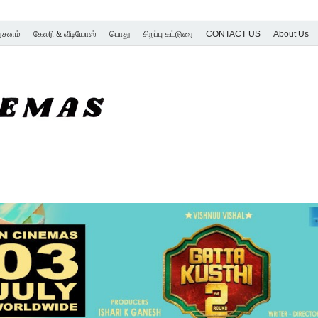
ர்சனம்
கேலரி & வீடியோஸ்
பொது
சிறப்பு கட்டுரை
CONTACT US
About Us
SK Cinemas