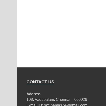
CONTACT US
Address
108, Vadapalani, Chennai – 600026
E-mail ID: skcinemas24@gmail.com