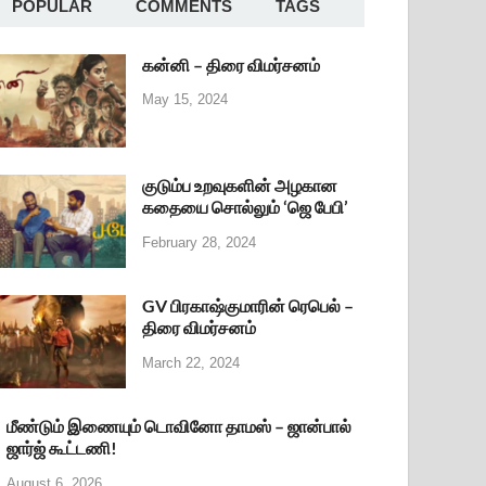
POPULAR
COMMENTS
TAGS
கன்னி – திரை விமர்சனம்
May 15, 2024
குடும்ப உறவுகளின் அழகான
கதையை சொல்லும் ‘ஜெ பேபி’
February 28, 2024
GV பிரகாஷ்குமாரின் ரெபெல் –
திரை விமர்சனம்
March 22, 2024
மீண்டும் இணையும் டொவினோ தாமஸ் – ஜான்பால்
ஜார்ஜ் கூட்டணி!
August 6, 2026