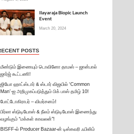
Ilayaraja Biopic Launch
Event
March 20, 2024
RECENT POSTS
மீண்டும் இணையும் டொவினோ தாமஸ் – ஜான்பால்
ஜார்ஜ் கூட்டணி!
ஜியோ ஹாட்ஸ்டார் & ஸ்டார் விஜயில் ‘Common
Man’-ஐ அறிமுகப்படுத்தும் பிக் பாஸ் தமிழ் 10!
போட்டோகிராபர் – விமர்சனம்!
பிர்லா ஸ்டுடியோஸ் & நீலம் ஸ்டுடியோஸ் இணைந்து
வழங்கும் “மக்கள் காவலன்”!
BISFF-ல் Producer Bazaar-ன் டிஸ்கவரி ஃபிலிம்