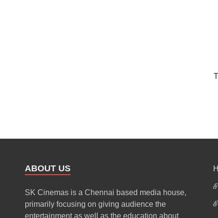
T
ABOUT US
ச
SK Cinemas is a Chennai based media house,
ச
primarily focusing on giving audience the
entertainment as well as the education about