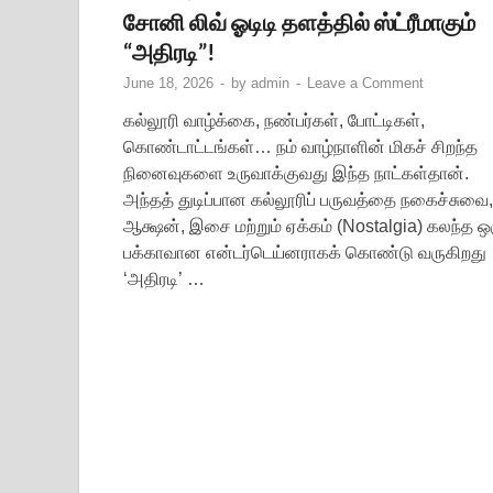
சோனி லிவ் ஓடிடி தளத்தில் ஸ்ட்ரீமாகும்
“அதிரடி”!
June 18, 2026
-
by
admin
-
Leave a Comment
கல்லூரி வாழ்க்கை, நண்பர்கள், போட்டிகள்,
கொண்டாட்டங்கள்… நம் வாழ்நாளின் மிகச் சிறந்த
நினைவுகளை உருவாக்குவது இந்த நாட்கள்தான்.
அந்தத் துடிப்பான கல்லூரிப் பருவத்தை நகைச்சுவை,
ஆக்ஷன், இசை மற்றும் ஏக்கம் (Nostalgia) கலந்த ஒ
பக்காவான என்டர்டெய்னராகக் கொண்டு வருகிறது
‘அதிரடி’ …