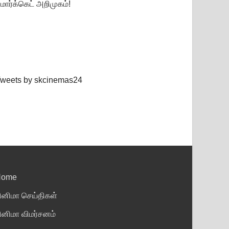
மார்க்கெட் அறிமுகம்!
weets by skcinemas24
Home
ினிமா செய்திகள்
ினிமா விமர்சனம்