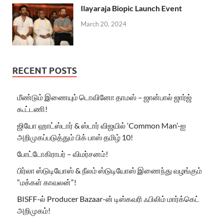
Ilayaraja Biopic Launch Event
March 20, 2024
RECENT POSTS
மீண்டும் இணையும் டொவினோ தாமஸ் – ஜான்பால் ஜார்ஜ்
கூட்டணி!
ஜியோ ஹாட்ஸ்டார் & ஸ்டார் விஜயில் ‘Common Man’-ஐ
அறிமுகப்படுத்தும் பிக் பாஸ் தமிழ் 10!
போட்டோகிராபர் – விமர்சனம்!
பிர்லா ஸ்டுடியோஸ் & நீலம் ஸ்டுடியோஸ் இணைந்து வழங்கும்
“மக்கள் காவலன்”!
BISFF-ல் Producer Bazaar-ன் டிஸ்கவரி ஃபிலிம் மார்க்கெட்
அறிமுகம்!