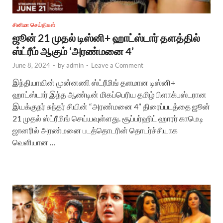
சினிமா செய்திகள்
ஜூன் 21 முதல் டிஸ்னி+ ஹாட்ஸ்டார் தளத்தில்
ஸ்ட்ரீம் ஆகும் ‘அரண்மனை 4’
June 8, 2024
-
by
admin
-
Leave a Comment
இந்தியாவின் முன்னணி ஸ்ட்ரீமிங் தளமான டிஸ்னி+
ஹாட்ஸ்டார் இந்த ஆண்டின் மிகப்பெரிய தமிழ் பிளாக்பஸ்டரான
இயக்குநர் சுந்தர் சியின் “அரண்மனை 4” திரைப்படத்தை ஜூன்
21 முதல் ஸ்ட்ரீமிங் செய்யவுள்ளது. சூப்பர்ஹிட் ஹாரர் காமெடி
ஜானரில் அரண்மனை படத்தொடரின் தொடர்ச்சியாக
வெளியான …