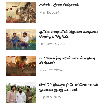
கன்னி – திரை விமர்சனம்
May 15, 2024
குடும்ப உறவுகளின் அழகான கதையை
சொல்லும் ‘ஜெ பேபி’
February 28, 2024
GV பிரகாஷ்குமாரின் ரெபெல் – திரை
விமர்சனம்
March 22, 2024
மீண்டும் இணையும் டொவினோ தாமஸ் –
ஜான்பால் ஜார்ஜ் கூட்டணி!
August 6, 2026