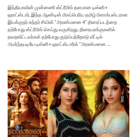
இந்தியாவின் முன்னணி ஸ்ட்ரீமிங் தளமான டிஸ்னி+
ஹாட்ஸ்டார், இந்த ஆண்டின் மிகப்பெரிய தமிழ் பிளாக்பஸ்டரான
இயக்குநர் சுந்தர் சியின் “அரண்மனை 4” திரைப்படத்தை
தற்போது ஸ்ட்ரீமிங் செய்து வருகிறது. திரையரங்குகளில்
தவறவிட்டவர்கள் தற்போது குடும்பத்தோடு வீட்டில்
அமர்ந்தபடியே டிஸ்னி+ ஹாட்ஸ்டாரில் “அரண்மனை …