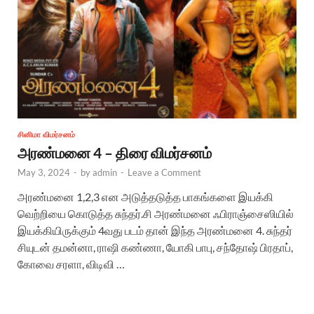
சினிமா விமர்சனம்
அரண்மனை 4 – திரை விமர்சனம்
May 3, 2024
-
by
admin
-
Leave a Comment
அரண்மனை 1,2,3 என அடுத்தடுத்த பாகங்களை இயக்கி
வெற்றியை கொடுத்த சுந்தர்.சி அரண்மனை ஃபிராஞ்சைஸியில்
இயக்கியிருக்கும் 4வது படம் தான் இந்த அரண்மனை 4. சுந்தர்
சியுடன் தமன்னா, ராஷி கண்ணா, யோகி பாபு, சந்தோஷ் பிரதாப்,
கோவை சரளா, விடிவி …