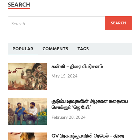
SEARCH
POPULAR
COMMENTS
TAGS
கன்னி – திரை விமர்சனம்
May 15, 2024
குடும்ப உறவுகளின் அழகான கதையை
சொல்லும் ‘ஜெ பேபி’
February 28, 2024
GV பிரகாஷ்குமாரின் ரெபெல் – திரை