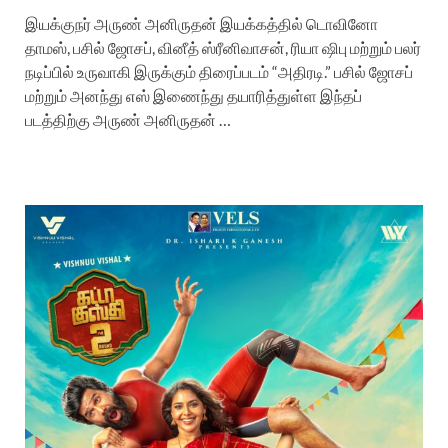
இயக்குநர் அருண் அனிருதன் இயக்கத்தில் டொவினோ
தாமஸ், பசில் ஜோசப், வினீத் ஸ்ரீனிவாசன், ரியா ஷிபு மற்றும் பலர்
நடிப்பில் உருவாகி இருக்கும் திரைப்படம் “அதிரடி.” பசில் ஜோசப்
மற்றும் அனந்து எஸ் இணைந்து தயாரித்துள்ள இந்தப்
படத்திற்கு அருண் அனிருதன் …