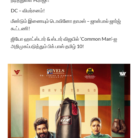
DC – விமர்சனம்!
மீண்டும் இணையும் டொவினோ தாமஸ் – ஜான்பால் ஜார்ஜ்
கூட்டணி!
ஜியோ ஹாட்ஸ்டார் & ஸ்டார் விஜயில் ‘Common Man’-ஐ
அறிமுகப்படுத்தும் பிக் பாஸ் தமிழ் 10!