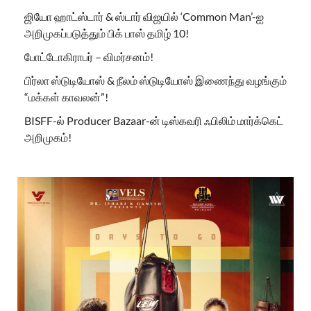
ஜியோ ஹாட்ஸ்டார் & ஸ்டார் விஜயில் ‘Common Man’-ஐ
அறிமுகப்படுத்தும் பிக் பாஸ் தமிழ் 10!
போட்டோகிராபர் – விமர்சனம்!
பிர்லா ஸ்டுடியோஸ் & நீலம் ஸ்டுடியோஸ் இணைந்து வழங்கும்
“மக்கள் காவலன்”!
BISFF-ல் Producer Bazaar-ன் டிஸ்கவரி ஃபிலிம் மார்க்கெட்
அறிமுகம்!