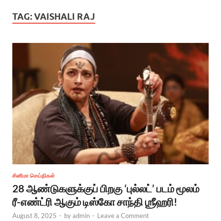
TAG:
VAISHALI RAJ
சினிமா செய்திகள்
28 ஆண்டுகளுக்குப் பிறகு ‘புல்லட்’ படம் மூலம்
ரீ-எண்ட்ரி ஆகும் டிஸ்கோ சாந்தி ஶ்ரீஹரி!
August 8, 2025
-
by
admin
-
Leave a Comment