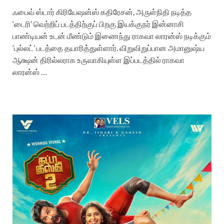
ஃபைவ் ஸ்டார் கிரியேஷன்ஸ் கதிரேசன், அருள்நிதி நடித்த
‘டைரி’ வெற்றிப் படத்திற்குப் பிறகு இயக்குநர் இன்னாசி
பாண்டியன் உடன் மீண்டும் இணைந்து ராகவா லாரன்ஸ் நடிக்கும்
‘புல்லட்’ படத்தை தயாரித்துள்ளார். விறுவிறுப்பான அமானுஷ்ய
ஆக்ஷன் திரில்லராக உருவாகியுள்ள இப்படத்தில் ராகவா
லாரன்ஸ் …