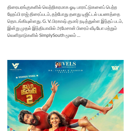
திரையரங்குகளில் வெற்றிகரமாக ஓடி பாராட்டுகளைப் பெற்ற
ஹேப்பி ராஜ் திரைப்படம், தற்போது தனது டிஜிட்டல் பயணத்தை
தொடங்கியுள்ளது. G. V. பிரகாஷ் குமார் நடித்துள்ள இந்தப் படம்,
இன்று முதல் இந்தியாவில் அமேசான் பிரைம் வீடியோ மற்றும்
வெளிநாடுகளில் SimplySouth மூலம் …