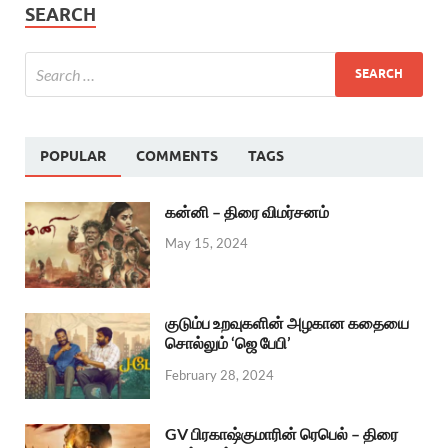
SEARCH
POPULAR
COMMENTS
TAGS
கன்னி – திரை விமர்சனம்
May 15, 2024
குடும்ப உறவுகளின் அழகான கதையை
சொல்லும் ‘ஜெ பேபி’
February 28, 2024
GV பிரகாஷ்குமாரின் ரெபெல் – திரை