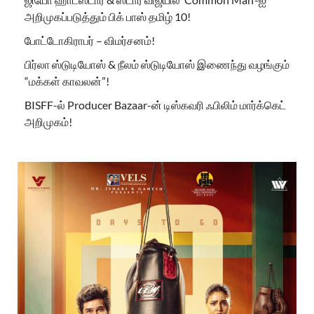
அறிமுகப்படுத்தும் பிக் பாஸ் தமிழ் 10!
போட்டோகிராபர் – விமர்சனம்!
பிர்லா ஸ்டுடியோஸ் & நீலம் ஸ்டுடியோஸ் இணைந்து வழங்கும்
“மக்கள் காவலன்”!
BISFF-ல் Producer Bazaar-ன் டிஸ்கவரி ஃபிலிம் மார்க்கெட்
அறிமுகம்!