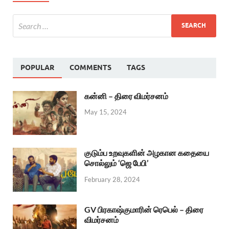
POPULAR
COMMENTS
TAGS
கன்னி – திரை விமர்சனம்
May 15, 2024
குடும்ப உறவுகளின் அழகான கதையை
சொல்லும் ‘ஜெ பேபி’
February 28, 2024
GV பிரகாஷ்குமாரின் ரெபெல் – திரை
விமர்சனம்