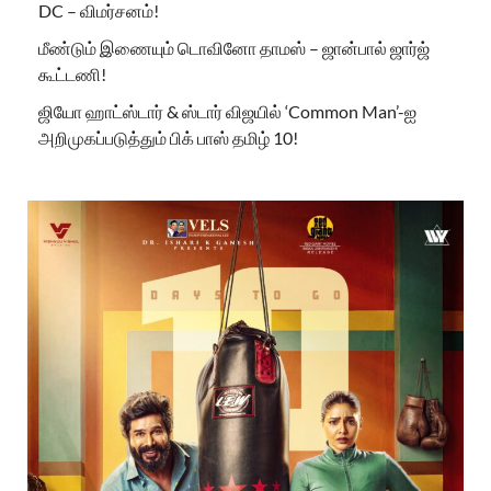
DC – விமர்சனம்!
மீண்டும் இணையும் டொவினோ தாமஸ் – ஜான்பால் ஜார்ஜ்
கூட்டணி!
ஜியோ ஹாட்ஸ்டார் & ஸ்டார் விஜயில் ‘Common Man’-ஐ
அறிமுகப்படுத்தும் பிக் பாஸ் தமிழ் 10!