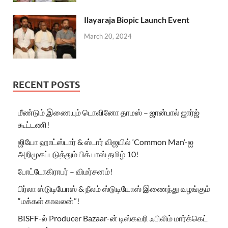
Ilayaraja Biopic Launch Event
March 20, 2024
RECENT POSTS
மீண்டும் இணையும் டொவினோ தாமஸ் – ஜான்பால் ஜார்ஜ்
கூட்டணி!
ஜியோ ஹாட்ஸ்டார் & ஸ்டார் விஜயில் ‘Common Man’-ஐ
அறிமுகப்படுத்தும் பிக் பாஸ் தமிழ் 10!
போட்டோகிராபர் – விமர்சனம்!
பிர்லா ஸ்டுடியோஸ் & நீலம் ஸ்டுடியோஸ் இணைந்து வழங்கும்
“மக்கள் காவலன்”!
BISFF-ல் Producer Bazaar-ன் டிஸ்கவரி ஃபிலிம் மார்க்கெட்