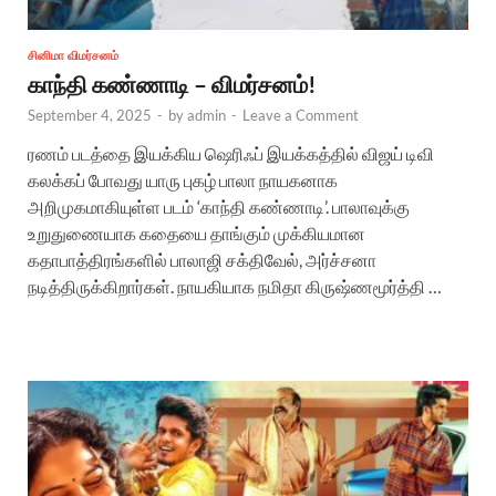
சினிமா விமர்சனம்
காந்தி கண்ணாடி – விமர்சனம்!
September 4, 2025
-
by
admin
-
Leave a Comment
ரணம் படத்தை இயக்கிய ஷெரிஃப் இயக்கத்தில் விஜய் டிவி
கலக்கப் போவது யாரு புகழ் பாலா நாயகனாக
அறிமுகமாகியுள்ள படம் ‘காந்தி கண்ணாடி’. பாலாவுக்கு
உறுதுணையாக கதையை தாங்கும் முக்கியமான
கதாபாத்திரங்களில் பாலாஜி சக்திவேல், அர்ச்சனா
நடித்திருக்கிறார்கள். நாயகியாக நமிதா கிருஷ்ணமூர்த்தி …