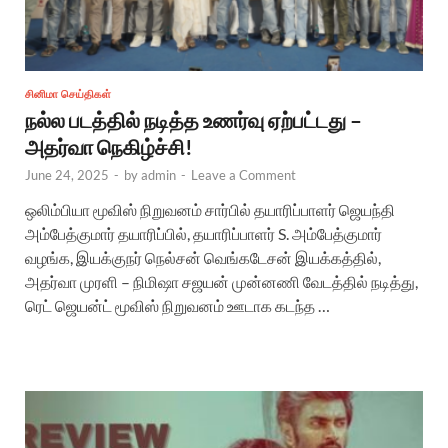
சினிமா செய்திகள்
நல்ல படத்தில் நடித்த உணர்வு ஏற்பட்டது –
அதர்வா நெகிழ்ச்சி!
June 24, 2025
-
by
admin
-
Leave a Comment
ஒலிம்பியா மூவிஸ் நிறுவனம் சார்பில் தயாரிப்பாளர் ஜெயந்தி
அம்பேத்குமார் தயாரிப்பில், தயாரிப்பாளர் S. அம்பேத்குமார்
வழங்க, இயக்குநர் நெல்சன் வெங்கடேசன் இயக்கத்தில்,
அதர்வா முரளி – நிமிஷா சஜயன் முன்னணி வேடத்தில் நடித்து,
ரெட் ஜெயன்ட் மூவிஸ் நிறுவனம் ஊடாக கடந்த …