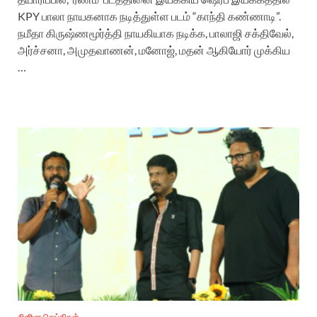
KPY பாலா நாயகனாக நடித்துள்ள படம் “காந்தி கண்ணாடி”.
நமீதா கிருஷ்ணமூர்த்தி நாயகியாக நடிக்க, பாலாஜி சக்திவேல்,
அர்ச்சனா, அமுதவாணன், மனோஜ், மதன் ஆகியோர் முக்கிய
…