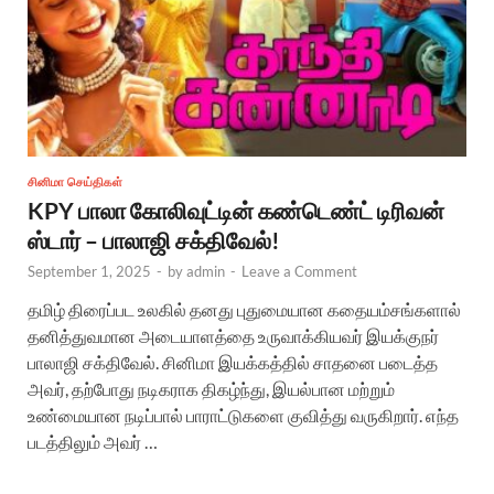
சினிமா செய்திகள்
KPY பாலா கோலிவுட்டின் கண்டெண்ட் டிரிவன்
ஸ்டார் – பாலாஜி சக்திவேல்!
September 1, 2025
-
by
admin
-
Leave a Comment
தமிழ் திரைப்பட உலகில் தனது புதுமையான கதையம்சங்களால்
தனித்துவமான அடையாளத்தை உருவாக்கியவர் இயக்குநர்
பாலாஜி சக்திவேல். சினிமா இயக்கத்தில் சாதனை படைத்த
அவர், தற்போது நடிகராக திகழ்ந்து, இயல்பான மற்றும்
உண்மையான நடிப்பால் பாராட்டுகளை குவித்து வருகிறார். எந்த
படத்திலும் அவர் …