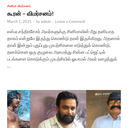
சினிமா விமர்சனம்
கூரன் – விமர்சனம்!
March 1, 2025
-
by
admin
-
Leave a Comment
எஸ்.ஏ.சந்திரசேகர் அவர்களுக்கு சினிமாவின் மீது தனியாத
தாகம் என்றுமே இருந்து கொண்டு தான் இருக்கிறது. அதனால்
தான் இன்றும் புதுப்புது முயற்சிகளை எடுத்துக் கொண்டு,
தனக்கென ஒரு குழுவை அமைத்து சின்ன பட்ஜெட்டில்
படங்களை கொடுக்கும் முயற்சியில் ஓயாமல் அவர் உழைத்துக்
…