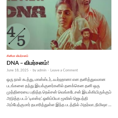
சினிமா விமர்சனம்
DNA – விமர்சனம்!
June 18, 2025
-
by
admin
-
Leave a Comment
ஒரு நாள் கூத்து, மான்ஸ்டர், ஃபர்ஹானா என தனித்துவமான
படங்களை தந்து இயக்குனர்களில் தனக்கென தனி ஒரு
முத்திரையை பதித்த நெல்சன் வெங்கடேசன் இயக்கியிருக்கும்
அடுத்த படம் ‘டிஎன்ஏ’. ஒலிம்பியா மூவிஸ் ஜெயந்தி
அம்பேத்குமார் தயாரித்துள்ள இந்த படத்தில் அதர்வா, நிமிஷா …