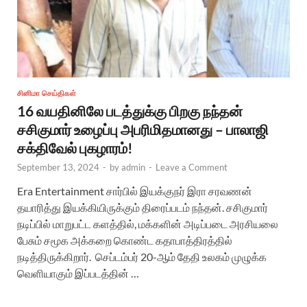
சினிமா செய்திகள்
16 வயதினிலே படத்துக்கு பிறகு நந்தன்
சசிகுமார் உழைப்பு அபரிமிதமானது – பாலாஜி
சக்திவேல் புகழாரம்!
September 13, 2024
-
by
admin
-
Leave a Comment
Era Entertainment சார்பில் இயக்குநர் இரா சரவணன்
தயாரித்து இயக்கியிருக்கும் திரைப்படம் நந்தன். சசிகுமார்
நடிப்பில் மாறுபட்ட களத்தில், மக்களின் அடிப்படை அரசியலை
பேசும் சமூக அக்கறை கொண்ட கதாபாத்திரத்தில்
நடித்திருக்கிறார். செப்டம்பர் 20-ஆம் தேதி உலகம் முழுக்க
வெளியாகும் இப்படத்தின் …