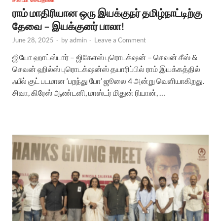
சினிமா செய்திகள்
ராம் மாதிரியான ஒரு இயக்குநர் தமிழ்நாட்டிற்கு
தேவை – இயக்குனர் பாலா!
June 28, 2025
-
by
admin
-
Leave a Comment
ஜியோ ஹாட்ஸ்டார் – ஜிகேஎஸ் புரொடக்‌ஷன் – செவன் சீஸ் &
செவன் ஹில்ஸ் புரொடக்‌ஷன்ஸ் தயாரிப்பில் ராம் இயக்கத்தில்
ஃபீல் குட் படமான ‘பறந்து போ’ ஜூலை 4 அன்று வெளியாகிறது.
சிவா, கிரேஸ் ஆண்டனி, மாஸ்டர் மிதுன் ரியான், …