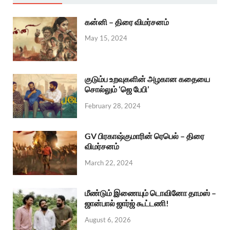
கன்னி – திரை விமர்சனம்
May 15, 2024
குடும்ப உறவுகளின் அழகான கதையை
சொல்லும் ‘ஜெ பேபி’
February 28, 2024
GV பிரகாஷ்குமாரின் ரெபெல் – திரை
விமர்சனம்
March 22, 2024
மீண்டும் இணையும் டொவினோ தாமஸ் –
ஜான்பால் ஜார்ஜ் கூட்டணி!
August 6, 2026