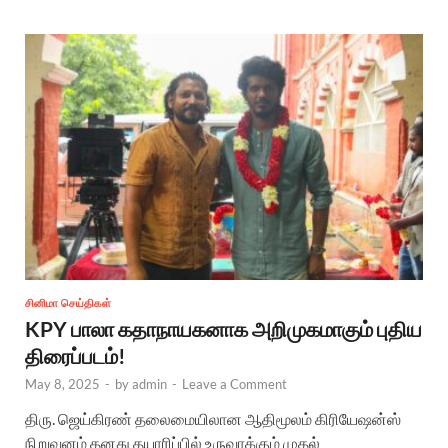
சினிமா செய்திகள்
KPY பாலா கதாநாயகனாக அறிமுகமாகும் புதிய
திரைப்படம்!
May 8, 2025
-
by
admin
-
Leave a Comment
திரு. ஜெய்கிரண் தலைமையிலான ஆதிமூலம் கிரியேஷன்ஸ்
நிறுவனம் தனது தயாரிப்பில் உருவாக்கும் முதல்