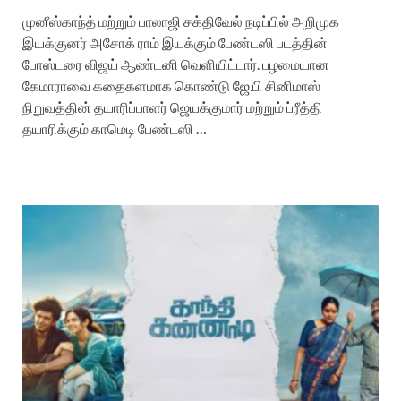
முனீஸ்காந்த் மற்றும் பாலாஜி சக்திவேல் நடிப்பில் அறிமுக
இயக்குனர் அசோக் ராம் இயக்கும் பேண்டஸி படத்தின்
போஸ்டரை விஜய் ஆண்டனி வெளியிட்டார். பழமையான
கேமாராவை கதைகளமாக கொண்டு ஜே.பி சினிமாஸ்
நிறுவத்தின் தயாரிப்பாளர் ஜெயக்குமார் மற்றும் ப்ரீத்தி
தயாரிக்கும் காமெடி பேண்டஸி …