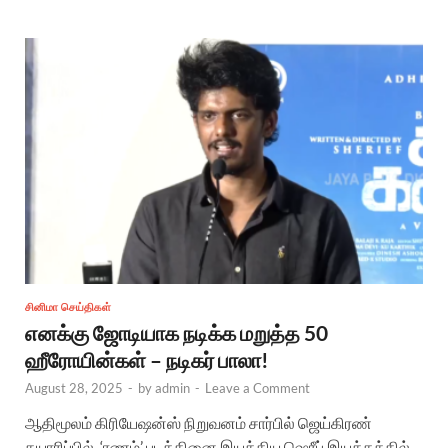
சினிமா செய்திகள்
எனக்கு ஜோடியாக நடிக்க மறுத்த 50
ஹீரோயின்கள் – நடிகர் பாலா!
August 28, 2025
-
by
admin
-
Leave a Comment
ஆதிமூலம் கிரியேஷன்ஸ் நிறுவனம் சார்பில் ஜெய்கிரண்
தயாரிப்பில், ‘ரணம்’ படத்தினை இயக்கிய ஷெரீப் இயக்கத்தில்