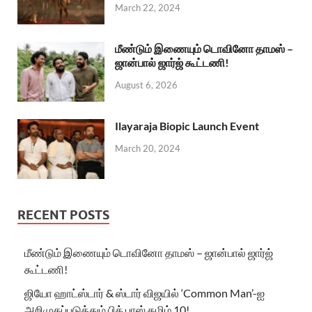
March 22, 2024
மீண்டும் இணையும் டொவினோ தாமஸ் –
ஜான்பால் ஜார்ஜ் கூட்டணி!
August 6, 2026
Ilayaraja Biopic Launch Event
March 20, 2024
RECENT POSTS
மீண்டும் இணையும் டொவினோ தாமஸ் – ஜான்பால் ஜார்ஜ்
கூட்டணி!
ஜியோ ஹாட்ஸ்டார் & ஸ்டார் விஜயில் ‘Common Man’-ஐ
அறிமுகப்படுத்தும் பிக் பாஸ் தமிழ் 10!