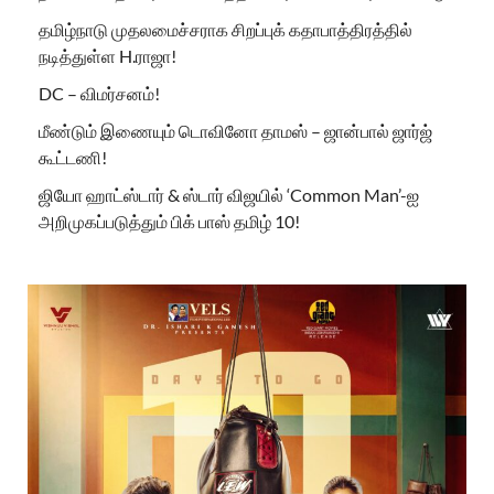
தமிழ்நாடு முதலமைச்சராக சிறப்புக் கதாபாத்திரத்தில்
நடித்துள்ள H.ராஜா!
DC – விமர்சனம்!
மீண்டும் இணையும் டொவினோ தாமஸ் – ஜான்பால் ஜார்ஜ்
கூட்டணி!
ஜியோ ஹாட்ஸ்டார் & ஸ்டார் விஜயில் ‘Common Man’-ஐ
அறிமுகப்படுத்தும் பிக் பாஸ் தமிழ் 10!