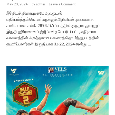
May 23, 2024
-
by
admin
-
Leave a Comment
இந்தியத் திரையுலகமே ஆவலுடன்
எதிர்பார்த்துக்கொண்டிருக்கும் அறிவியல் புனைகதை
காவியமான ‘கல்கி 2898 கி.பி’ படத்தின், ஐந்தாவது மற்றும்
இறுதி ஹீரோவான ‘புஜ்ஜி’ என்ற பெயரிடப்பட்ட, எதிர்கால
வாகனத்தின் அசத்தலான டீஸரைத் தொடர்ந்து, படத்தின்
தயாரிப்பாளர்கள், இறுதியாக மே 22, 2024 அன்று, …