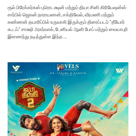
ரூல் பிரேக்கர்கஸ் புரொடக்ஷன் மற்றும் தியா சினி கிரியேஷன்ஸ்
சார்பில் ஜெகன் நாராயணன், சக்திவேல், வீரமணி மற்றும்
கண்ணன் தயாரிப்பில் உருவாகி இருக்கும் திரைப்படம் “தீயோர்
கூடம்.” சாக்ஷி அகர்வால், டேனியல் ஆனி போப் மற்றும் வையாபுரி
இணைந்து நடித்துள்ள இந்த …