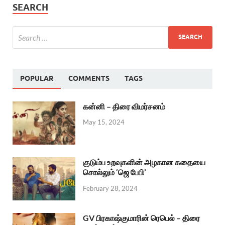
SEARCH
POPULAR
COMMENTS
TAGS
கன்னி – திரை விமர்சனம்
May 15, 2024
குடும்ப உறவுகளின் அழகான கதையை
சொல்லும் ‘ஜெ பேபி’
February 28, 2024
GV பிரகாஷ்குமாரின் ரெபெல் – திரை