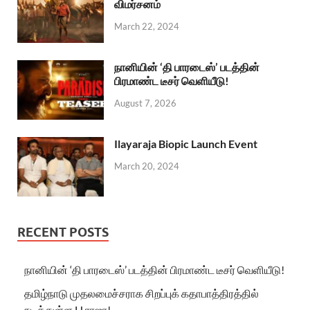
விமர்சனம்
March 22, 2024
நானியின் ‘தி பாரடைஸ்’ படத்தின்
பிரமாண்ட டீசர் வெளியீடு!
August 7, 2026
Ilayaraja Biopic Launch Event
March 20, 2024
RECENT POSTS
நானியின் ‘தி பாரடைஸ்’ படத்தின் பிரமாண்ட டீசர் வெளியீடு!
தமிழ்நாடு முதலமைச்சராக சிறப்புக் கதாபாத்திரத்தில்
நடித்துள்ள H.ராஜா!