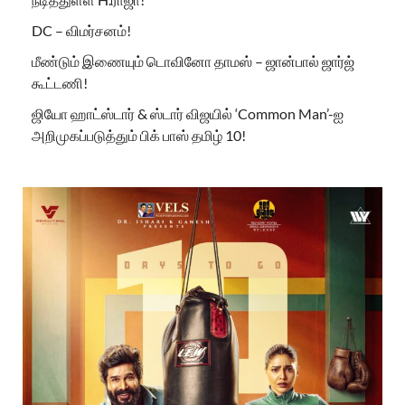
DC – விமர்சனம்!
மீண்டும் இணையும் டொவினோ தாமஸ் – ஜான்பால் ஜார்ஜ்
கூட்டணி!
ஜியோ ஹாட்ஸ்டார் & ஸ்டார் விஜயில் ‘Common Man’-ஐ
அறிமுகப்படுத்தும் பிக் பாஸ் தமிழ் 10!