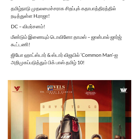
தமிழ்நாடு முதலமைச்சராக சிறப்புக் கதாபாத்திரத்தில்
நடித்துள்ள H.ராஜா!
DC – விமர்சனம்!
மீண்டும் இணையும் டொவினோ தாமஸ் – ஜான்பால் ஜார்ஜ்
கூட்டணி!
ஜியோ ஹாட்ஸ்டார் & ஸ்டார் விஜயில் ‘Common Man’-ஐ
அறிமுகப்படுத்தும் பிக் பாஸ் தமிழ் 10!