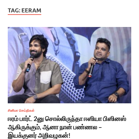
TAG:
EERAM
சினிமா செய்திகள்
ஈரம் பார்ட் 2னு சொல்லிருந்தா ஈஸியா பிஸினஸ்
ஆகிருக்கும், ஆனா நான் பண்ணல –
இயக்குனர் அறிவழகன்!