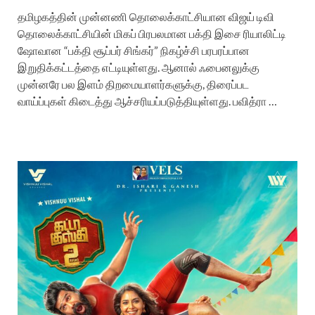
தமிழகத்தின் முன்னணி தொலைக்காட்சியான விஜய் டிவி
தொலைக்காட்சியின் மிகப் பிரபலமான பக்தி இசை ரியாலிட்டி
ஷோவான “பக்தி சூப்பர் சிங்கர்” நிகழ்ச்சி பரபரப்பான
இறுதிக்கட்டத்தை எட்டியுள்ளது. ஆனால் ஃபைனலுக்கு
முன்னரே பல இளம் திறமையாளர்களுக்கு, திரைப்பட
வாய்ப்புகள் கிடைத்து ஆச்சரியப்படுத்தியுள்ளது. பவித்ரா …