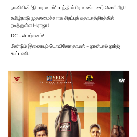
நானியின் ‘தி பாரடைஸ்’ படத்தின் பிரமாண்ட டீசர் வெளியீடு!
தமிழ்நாடு முதலமைச்சராக சிறப்புக் கதாபாத்திரத்தில்
நடித்துள்ள H.ராஜா!
DC – விமர்சனம்!
மீண்டும் இணையும் டொவினோ தாமஸ் – ஜான்பால் ஜார்ஜ்
கூட்டணி!