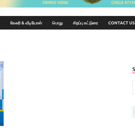
கேலரி & வீடியோஸ்
பொது
சிறப்பு கட்டுரை
CONTACT US