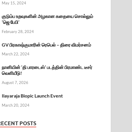
May 15, 2024
குடும்ப உறவுகளின் அழகான கதையை சொல்லும்
‘ஜெ பேபி’
February 28, 2024
GV பிரகாஷ்குமாரின் ரெபெல் – திரை விமர்சனம்
March 22, 2024
நானியின் ‘தி பாரடைஸ்’ படத்தின் பிரமாண்ட டீசர்
வெளியீடு!
August 7, 2026
Ilayaraja Biopic Launch Event
March 20, 2024
RECENT POSTS