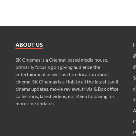
ABOUT US
ச
SK Cinemas is a Chennai based media house,
ச
primarily focusing on giving audience the
entertainment as well as the education about
க
cinema. SK Cinemas is a Hub to all the latest tamil
வ
cinema updates, movie reviews, trivia & Box office
collections, latest videos, etc. Keep following for
ச
more cine updates.
A
P