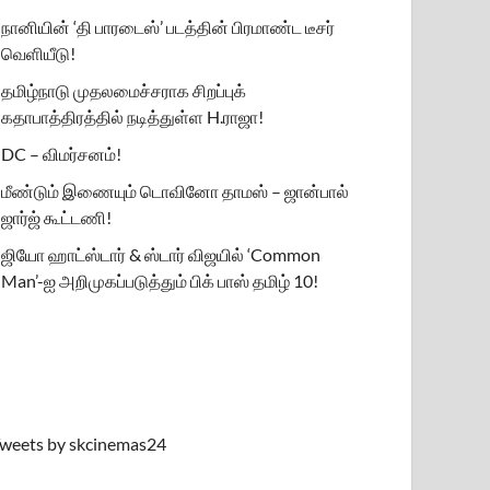
நானியின் ‘தி பாரடைஸ்’ படத்தின் பிரமாண்ட டீசர்
வெளியீடு!
தமிழ்நாடு முதலமைச்சராக சிறப்புக்
கதாபாத்திரத்தில் நடித்துள்ள H.ராஜா!
DC – விமர்சனம்!
மீண்டும் இணையும் டொவினோ தாமஸ் – ஜான்பால்
ஜார்ஜ் கூட்டணி!
ஜியோ ஹாட்ஸ்டார் & ஸ்டார் விஜயில் ‘Common
Man’-ஐ அறிமுகப்படுத்தும் பிக் பாஸ் தமிழ் 10!
weets by skcinemas24