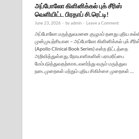
அப்போலோ கிளினிக்கல் புக் சீரிஸ்
வெளியிட்ட பிரதாப் சி.ரெட்டி!
June 23, 2026
-
by
admin
-
Leave a Comment
அப்போலோ மருத்துவமனை குழுமம் தனது புதிய கல்
முன்முயற்சியான – அப்போலோ கிளினிக்கல் புக் சீரிஸ
(Apollo Clinical Book Series) என்ற திட்டத்தை
அறிவித்துள்ளது. நோயாளிகளின் பராமரிப்பை
மேம்படுத்துவதற்காக, வளர்ந்து வரும் மருத்துவ
நடைமுறைகள் மற்றும் புதிய சிகிச்சை முறைகள் …