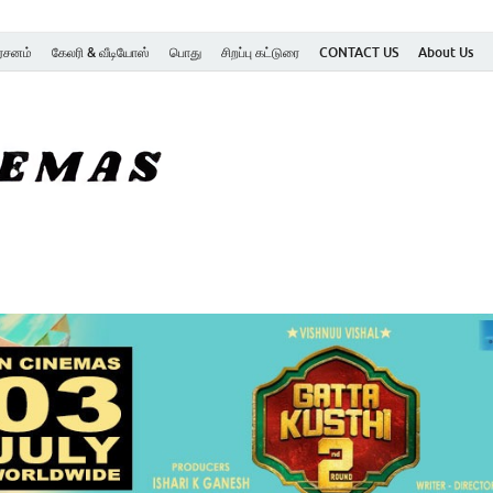
ர்சனம்
கேலரி & வீடியோஸ்
பொது
சிறப்பு கட்டுரை
CONTACT US
About Us
SK Cinemas