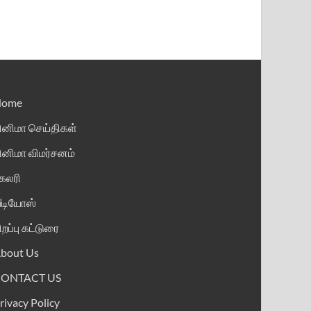
Home
ினிமா செய்திகள்
ினிமா விமர்சனம்
ேலரி
ீடியோஸ்
ிறப்பு கட்டுரை
bout Us
CONTACT US
rivacy Policy