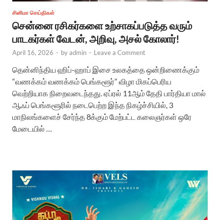
சினிமா செய்திகள்
சென்னை ரசிகர்களை உற்சாகப்படுத்த வரும்
பாடகர்கள் வேடன், அறிவு, அசல் கோலார்!
April 16, 2026
-
by
admin
-
Leave a Comment
தென்னிந்திய ஹிப்-ஹாப் இசை உலகத்தை ஒன்றிணைக்கும்
“வணக்கம் வணக்கம் பெங்களூர்” விழா மிகப்பெரிய
வெற்றியாக நிறைவடைந்தது. ஏப்ரல் 11ஆம் தேதி பார்தியா மால்
ஆஃப் பெங்களூரில் நடைபெற்ற இந்த நிகழ்ச்சியில், 3
மாநிலங்களைச் சேர்ந்த 8க்கும் மேற்பட்ட கலைஞர்கள் ஒரே
மேடையில் …