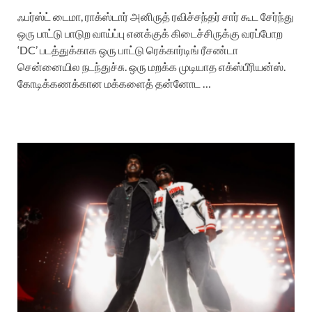
ஃபர்ஸ்ட் டைமா, ராக்ஸ்டார் அனிருத் ரவிச்சந்தர் சார் கூட சேர்ந்து
ஒரு பாட்டு பாடுற வாய்ப்பு எனக்குக் கிடைச்சிருக்கு வரப்போற
‘DC’ படத்துக்காக ஒரு பாட்டு ரெக்கார்டிங் ரீசண்டா
சென்னையில நடந்துச்சு. ஒரு மறக்க முடியாத எக்ஸ்பீரியன்ஸ்.
கோடிக்கணக்கான மக்களைத் தன்னோட …