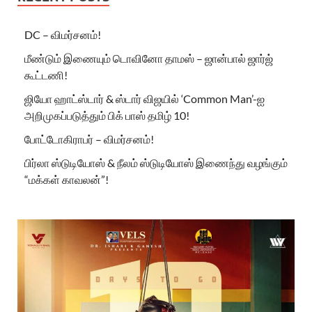
DC – விமர்சனம்!
மீண்டும் இணையும் டொவினோ தாமஸ் – ஜான்பால் ஜார்ஜ்
கூட்டணி!
ஜியோ ஹாட்ஸ்டார் & ஸ்டார் விஜயில் ‘Common Man’-ஐ
அறிமுகப்படுத்தும் பிக் பாஸ் தமிழ் 10!
போட்டோகிராபர் – விமர்சனம்!
பிர்லா ஸ்டுடியோஸ் & நீலம் ஸ்டுடியோஸ் இணைந்து வழங்கும்
“மக்கள் காவலன்”!