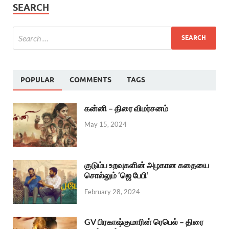
SEARCH
POPULAR
COMMENTS
TAGS
கன்னி – திரை விமர்சனம்
May 15, 2024
குடும்ப உறவுகளின் அழகான கதையை
சொல்லும் ‘ஜெ பேபி’
February 28, 2024
GV பிரகாஷ்குமாரின் ரெபெல் – திரை