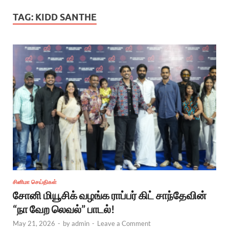
TAG:
KIDD SANTHE
சினிமா செய்திகள்
சோனி மியூசிக் வழங்க ராப்பர் கிட் சாந்தேவின்
“நா வேற லெவல்” பாடல்!
May 21, 2026
-
by
admin
-
Leave a Comment