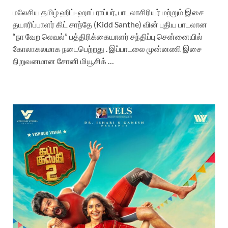
மலேசிய தமிழ் ஹிப்-ஹாப் ராப்பர், பாடலாசிரியர் மற்றும் இசை
தயாரிப்பாளர் கிட் சாந்தே (Kidd Santhe) வின் புதிய பாடலான
“நா வேற லெவல்” பத்திரிக்கையாளர் சந்திப்பு சென்னையில்
கோலாகலமாக நடைபெற்றது . இப்பாடலை முன்னணி இசை
நிறுவனமான சோனி மியூசிக் …