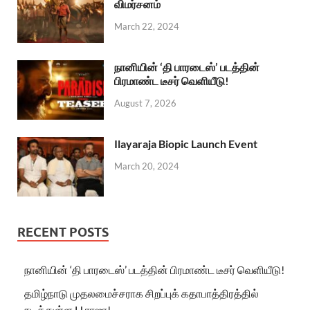
விமர்சனம்
March 22, 2024
நானியின் ‘தி பாரடைஸ்’ படத்தின்
பிரமாண்ட டீசர் வெளியீடு!
August 7, 2026
Ilayaraja Biopic Launch Event
March 20, 2024
RECENT POSTS
நானியின் ‘தி பாரடைஸ்’ படத்தின் பிரமாண்ட டீசர் வெளியீடு!
தமிழ்நாடு முதலமைச்சராக சிறப்புக் கதாபாத்திரத்தில்
நடித்துள்ள H.ராஜா!