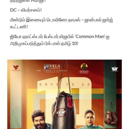
DC – விமர்சனம்!
மீண்டும் இணையும் டொவினோ தாமஸ் – ஜான்பால் ஜார்ஜ்
கூட்டணி!
ஜியோ ஹாட்ஸ்டார் & ஸ்டார் விஜயில் ‘Common Man’-ஐ
அறிமுகப்படுத்தும் பிக் பாஸ் தமிழ் 10!