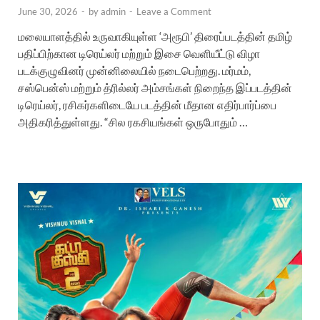
June 30, 2026
-
by
admin
-
Leave a Comment
மலையாளத்தில் உருவாகியுள்ள ‘அரூபி’ திரைப்படத்தின் தமிழ்
பதிப்பிற்கான டிரெய்லர் மற்றும் இசை வெளியீட்டு விழா
படக்குழுவினர் முன்னிலையில் நடைபெற்றது. மர்மம்,
சஸ்பென்ஸ் மற்றும் த்ரில்லர் அம்சங்கள் நிறைந்த இப்படத்தின்
டிரெய்லர், ரசிகர்களிடையே படத்தின் மீதான எதிர்பார்ப்பை
அதிகரித்துள்ளது. “சில ரகசியங்கள் ஒருபோதும் …