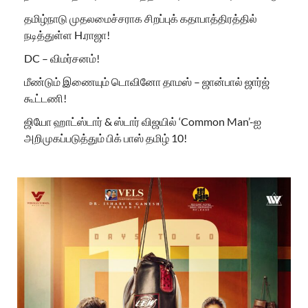
தமிழ்நாடு முதலமைச்சராக சிறப்புக் கதாபாத்திரத்தில்
நடித்துள்ள H.ராஜா!
DC – விமர்சனம்!
மீண்டும் இணையும் டொவினோ தாமஸ் – ஜான்பால் ஜார்ஜ்
கூட்டணி!
ஜியோ ஹாட்ஸ்டார் & ஸ்டார் விஜயில் ‘Common Man’-ஐ
அறிமுகப்படுத்தும் பிக் பாஸ் தமிழ் 10!