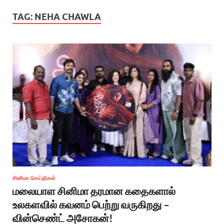
TAG:
NEHA CHAWLA
சினிமா செய்திகள்
மலையாள சினிமா தரமான கதைகளால்
உலகளவில் கவனம் பெற்று வருகிறது –
வின்செண்ட் அசோகன்!