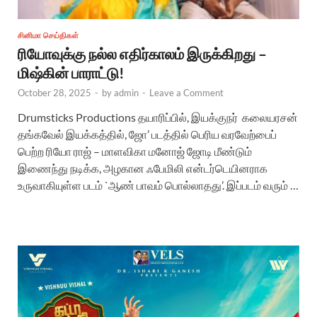
சினிமா செய்திகள்
ரியோவுக்கு நல்ல எதிர்காலம் இருக்கிறது –
மிஷ்கின் பாராட்டு!
October 28, 2025
-
by
admin
-
Leave a Comment
Drumsticks Productions தயாரிப்பில், இயக்குநர் கலையரசன்
தங்கவேல் இயக்கத்தில், ஜோ’ படத்தில் பெரிய வரவேற்பைப்
பெற்ற ரியோ ராஜ் – மாளவிகா மனோஜ் ஜோடி மீண்டும்
இணைந்து நடிக்க, அழகான ஃபேமிலி என்டர்டெயினராக
உருவாகியுள்ள படம் `ஆண் பாவம் பொல்லாதது’. இப்படம் வரும் …