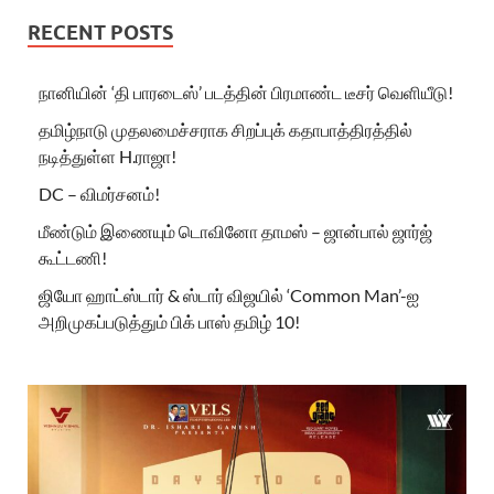
RECENT POSTS
நானியின் ‘தி பாரடைஸ்’ படத்தின் பிரமாண்ட டீசர் வெளியீடு!
தமிழ்நாடு முதலமைச்சராக சிறப்புக் கதாபாத்திரத்தில்
நடித்துள்ள H.ராஜா!
DC – விமர்சனம்!
மீண்டும் இணையும் டொவினோ தாமஸ் – ஜான்பால் ஜார்ஜ்
கூட்டணி!
ஜியோ ஹாட்ஸ்டார் & ஸ்டார் விஜயில் ‘Common Man’-ஐ
அறிமுகப்படுத்தும் பிக் பாஸ் தமிழ் 10!