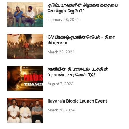
குடும்ப உறவுகளின் அழகான கதையை
சொல்லும் ‘ஜெ பேபி’
February 28, 2024
GV பிரகாஷ்குமாரின் ரெபெல் – திரை
விமர்சனம்
March 22, 2024
நானியின் ‘தி பாரடைஸ்’ படத்தின்
பிரமாண்ட டீசர் வெளியீடு!
August 7, 2026
Ilayaraja Biopic Launch Event
March 20, 2024