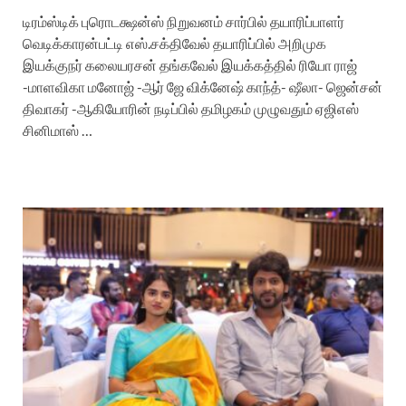
டிரம்ஸ்டிக் புரொடக்ஷன்ஸ் நிறுவனம் சார்பில் தயாரிப்பாளர்
வெடிக்காரன்பட்டி எஸ்.சக்திவேல் தயாரிப்பில் அறிமுக
இயக்குநர் கலையரசன் தங்கவேல் இயக்கத்தில் ரியோ ராஜ்
-மாளவிகா மனோஜ் -ஆர் ஜே விக்னேஷ் காந்த்- ஷீலா- ஜென்சன்
திவாகர் -ஆகியோரின் நடிப்பில் தமிழகம் முழுவதும் ஏஜிஎஸ்
சினிமாஸ் …