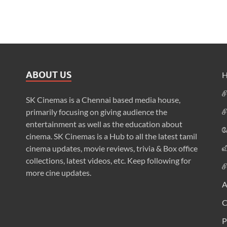
ABOUT US
ச
SK Cinemas is a Chennai based media house,
ச
primarily focusing on giving audience the
entertainment as well as the education about
க
cinema. SK Cinemas is a Hub to all the latest tamil
வ
cinema updates, movie reviews, trivia & Box office
collections, latest videos, etc. Keep following for
ச
more cine updates.
A
P