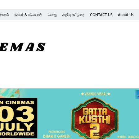
ர்சனம்
கேலரி & வீடியோஸ்
பொது
சிறப்பு கட்டுரை
CONTACT US
About Us
SK Cinemas