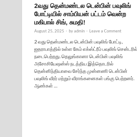
2வது தென்மண்டல டென்பின் பவுலிங்
போட்டியில் சாம்பியன் பட்டம் வென்ற
மகிபால் சிங், சுமதி!
August 25, 2025
-
by
admin
-
Leave a Comment
2 வது தென்மண்டல டென்பின் பவுலிங் போட்டி,
ஐதராபாத்தில் உள்ள கேம் எக்ஸ்ட்ரீம் பவுலிங் சென்டரில
நடைபெற்றது. தெலுங்கானா டென்பின் பவுலிங்
அசோசியேஷன்ஸ் நடத்திய இத்தொடரில்
தென்னிந்தியாவை சேர்ந்த முன்னணி டென்பின்
பவுலிங் வீரர் மற்றும் வீராங்கனைகள் பங்கு பெற்றனர்.
ஆண்கள் …