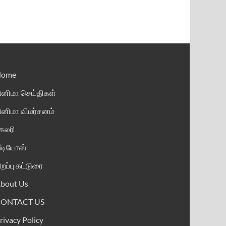
Home
ினிமா செய்திகள்
ினிமா விமர்சனம்
ேலரி
ீடியோஸ்
ிறப்பு கட்டுரை
bout Us
CONTACT US
rivacy Policy