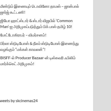
மீண்டும் இணையும் டொவினோ தாமஸ் – ஜான்பால்
ஜார்ஜ் கூட்டணி!
ஜியோ ஹாட்ஸ்டார் & ஸ்டார் விஜயில் ‘Common
Man’-ஐ அறிமுகப்படுத்தும் பிக் பாஸ் தமிழ் 10!
போட்டோகிராபர் – விமர்சனம்!
பிர்லா ஸ்டுடியோஸ் & நீலம் ஸ்டுடியோஸ் இணைந்து
வழங்கும் “மக்கள் காவலன்”!
BISFF-ல் Producer Bazaar-ன் டிஸ்கவரி ஃபிலிம்
மார்க்கெட் அறிமுகம்!
weets by skcinemas24