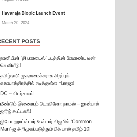
Ilayaraja Biopic Launch Event
March 20, 2024
RECENT POSTS
நானியின் ‘தி பாரடைஸ்’ படத்தின் பிரமாண்ட டீசர்
வெளியீடு!
தமிழ்நாடு முதலமைச்சராக சிறப்புக்
கதாபாத்திரத்தில் நடித்துள்ள H.ராஜா!
DC – விமர்சனம்!
மீண்டும் இணையும் டொவினோ தாமஸ் – ஜான்பால்
ஜார்ஜ் கூட்டணி!
ஜியோ ஹாட்ஸ்டார் & ஸ்டார் விஜயில் ‘Common
Man’-ஐ அறிமுகப்படுத்தும் பிக் பாஸ் தமிழ் 10!