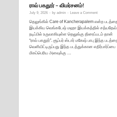
ராவ் பகதூர் – விமர்சனம்!
July 9, 2026
-
by
admin
-
Leave a Comment
தெலுங்கில் Care of Kancherapalem என்ற படத்த
இயக்கிய வெங்கடேஷ் மஹா இயக்கத்தில் சத்யதேவ்
நடிப்பில் உருவாகியுள்ள தெலுங்கு திரைப்படம் தான்
“ராவ் பகதூர்”. சூப்பர் ஸ்டார் மகேஷ் பாபு இந்த படத்த
வெளியிட்டிருப்பது இந்த படத்துக்கான எதிர்பார்ப்பை
மிகப்பெரிய அளவுக்கு …