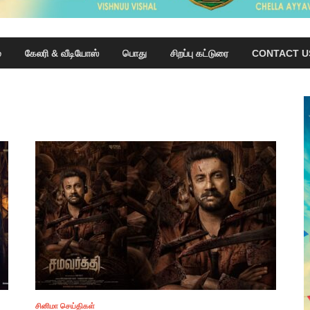
்
கேலரி & வீடியோஸ்
பொது
சிறப்பு கட்டுரை
CONTACT U
சினிமா செய்திகள்