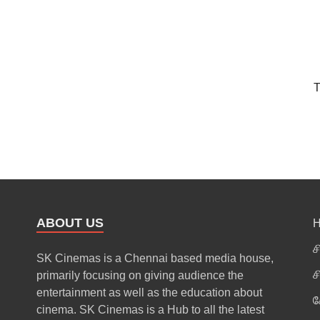
T
ABOUT US
ச
SK Cinemas is a Chennai based media house,
ச
primarily focusing on giving audience the
entertainment as well as the education about
க
cinema. SK Cinemas is a Hub to all the latest