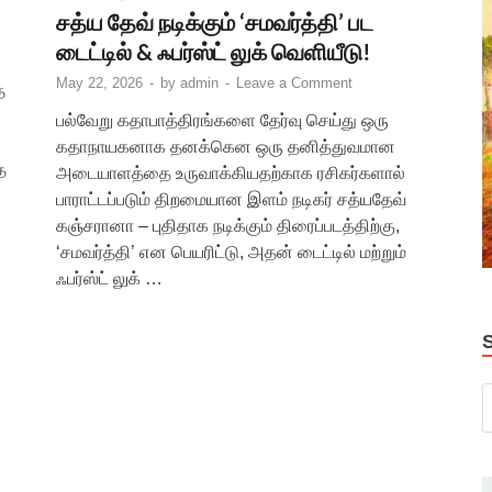
சத்ய தேவ் நடிக்கும் ‘சமவர்த்தி’ பட
டைட்டில் & ஃபர்ஸ்ட் லுக் வெளியீடு!
May 22, 2026
-
by
admin
-
Leave a Comment
ை
பல்வேறு கதாபாத்திரங்களை தேர்வு செய்து ஒரு
கதாநாயகனாக தனக்கென ஒரு தனித்துவமான
ை
அடையாளத்தை உருவாக்கியதற்காக ரசிகர்களால்
பாராட்டப்படும் திறமையான இளம் நடிகர் சத்யதேவ்
கஞ்சரானா – புதிதாக நடிக்கும் திரைப்படத்திற்கு,
‘சமவர்த்தி’ என பெயரிட்டு, அதன் டைட்டில் மற்றும்
ஃபர்ஸ்ட் லுக் …