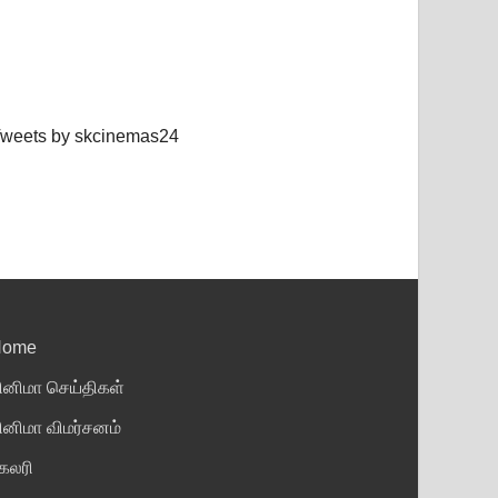
weets by skcinemas24
Home
ினிமா செய்திகள்
ினிமா விமர்சனம்
ேலரி