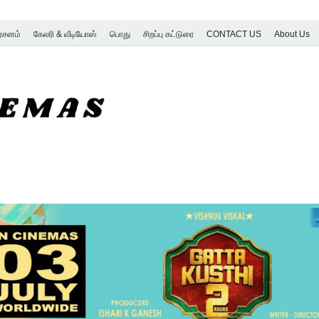
ர்சனம்
கேலரி & வீடியோஸ்
பொது
சிறப்பு கட்டுரை
CONTACT US
About Us
SK Cinemas