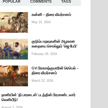
POPULAR
COMMENTS
TAGS
கன்னி – திரை விமர்சனம்
May 15, 2024
குடும்ப உறவுகளின் அழகான
கதையை சொல்லும் ‘ஜெ பேபி’
February 28, 2024
GV பிரகாஷ்குமாரின் ரெபெல் –
திரை விமர்சனம்
March 22, 2024
நானியின் ‘தி பாரடைஸ்’ படத்தின் பிரமாண்ட டீசர்
வெளியீடு!
August 7, 2026