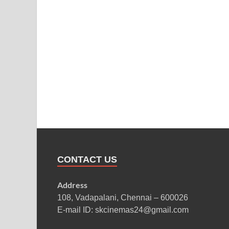
CONTACT US
Address
108, Vadapalani, Chennai – 600026
E-mail ID: skcinemas24@gmail.com