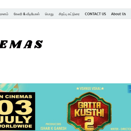
ர்சனம்
கேலரி & வீடியோஸ்
பொது
சிறப்பு கட்டுரை
CONTACT US
About Us
SK Cinemas