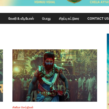
கேலரி & வீடியோஸ்
பொது
சிறப்பு கட்டுரை
CONTACT US
சினிமா செய்திகள்