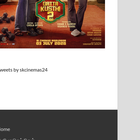
weets by skcinemas24
Home