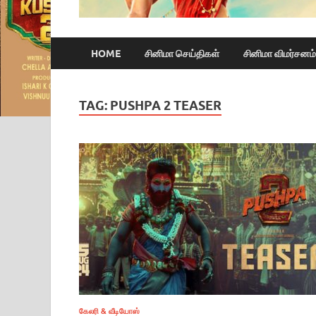
HOME
சினிமா செய்திகள்
சினிமா விமர்சனம்
TAG:
PUSHPA 2 TEASER
கேலரி & வீடியோஸ்