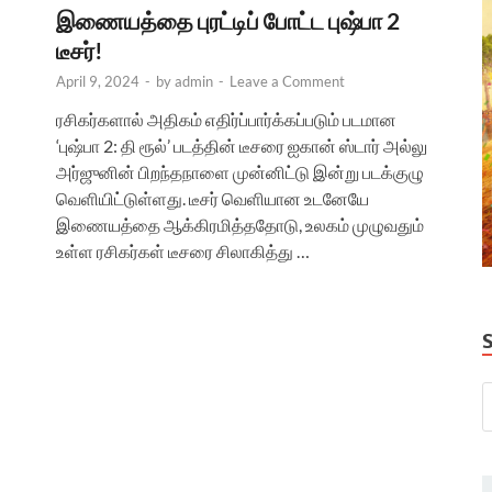
இணையத்தை புரட்டிப் போட்ட புஷ்பா 2
டீசர்!
April 9, 2024
-
by
admin
-
Leave a Comment
ரசிகர்களால் அதிகம் எதிர்ப்பார்க்கப்படும் படமான
‘புஷ்பா 2: தி ரூல்’ படத்தின் டீசரை ஐகான் ஸ்டார் அல்லு
அர்ஜுனின் பிறந்தநாளை முன்னிட்டு இன்று படக்குழு
வெளியிட்டுள்ளது. டீசர் வெளியான உடனேயே
இணையத்தை ஆக்கிரமித்ததோடு, உலகம் முழுவதும்
உள்ள ரசிகர்கள் டீசரை சிலாகித்து …