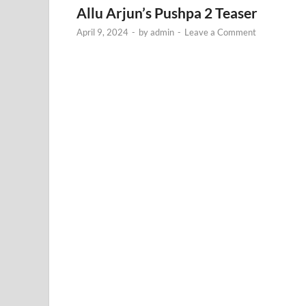
Allu Arjun’s Pushpa 2 Teaser
April 9, 2024
-
by
admin
-
Leave a Comment