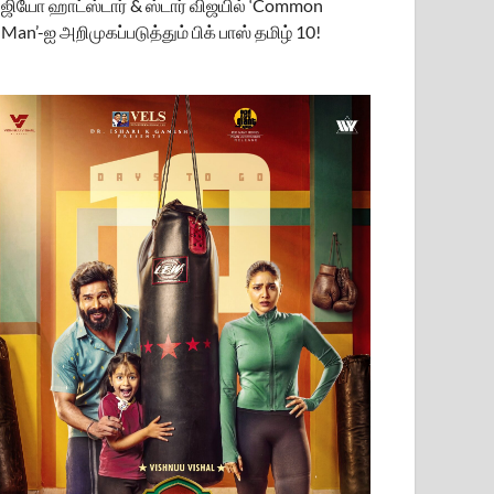
ஜியோ ஹாட்ஸ்டார் & ஸ்டார் விஜயில் ‘Common
Man’-ஐ அறிமுகப்படுத்தும் பிக் பாஸ் தமிழ் 10!