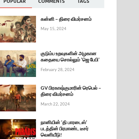
POPULAR
COMMENTS
TAGS
கன்னி – திரை விமர்சனம்
May 15, 2024
குடும்ப உறவுகளின் அழகான
கதையை சொல்லும் ‘ஜெ பேபி’
February 28, 2024
GV பிரகாஷ்குமாரின் ரெபெல் –
திரை விமர்சனம்
March 22, 2024
நானியின் ‘தி பாரடைஸ்’
படத்தின் பிரமாண்ட டீசர்
வெளியீடு!