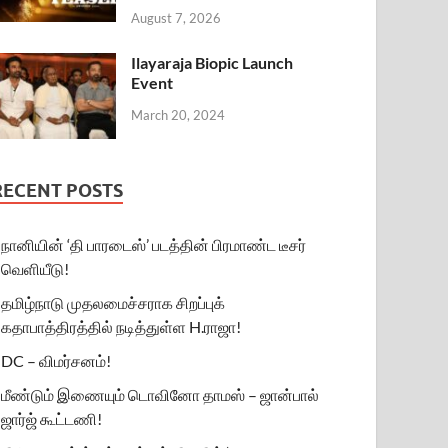
August 7, 2026
Ilayaraja Biopic Launch
Event
March 20, 2024
RECENT POSTS
நானியின் ‘தி பாரடைஸ்’ படத்தின் பிரமாண்ட டீசர்
வெளியீடு!
தமிழ்நாடு முதலமைச்சராக சிறப்புக்
கதாபாத்திரத்தில் நடித்துள்ள H.ராஜா!
DC – விமர்சனம்!
மீண்டும் இணையும் டொவினோ தாமஸ் – ஜான்பால்
ஜார்ஜ் கூட்டணி!