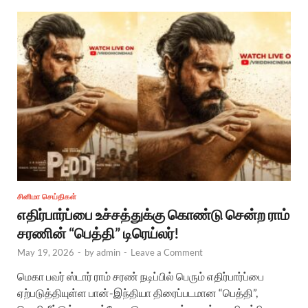
சினிமா செய்திகள்
எதிர்பார்ப்பை உச்சத்துக்கு கொண்டு சென்ற ராம்
சரணின் “பெத்தி” டிரெய்லர்!
May 19, 2026
-
by
admin
-
Leave a Comment
மெகா பவர் ஸ்டார் ராம் சரண் நடிப்பில் பெரும் எதிர்பார்ப்பை
ஏற்படுத்தியுள்ள பான்-இந்தியா திரைப்படமான “பெத்தி”,