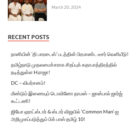
March 20, 2024
RECENT POSTS
நானியின் ‘தி பாரடைஸ்’ படத்தின் பிரமாண்ட டீசர் வெளியீடு!
தமிழ்நாடு முதலமைச்சராக சிறப்புக் கதாபாத்திரத்தில்
நடித்துள்ள H.ராஜா!
DC – விமர்சனம்!
மீண்டும் இணையும் டொவினோ தாமஸ் – ஜான்பால் ஜார்ஜ்
கூட்டணி!
ஜியோ ஹாட்ஸ்டார் & ஸ்டார் விஜயில் ‘Common Man’-ஐ
அறிமுகப்படுத்தும் பிக் பாஸ் தமிழ் 10!