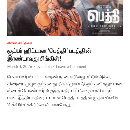
சினிமா செய்திகள்
சூப்பர் ஹிட்டான ‘பெத்தி’ படத்தின்
இரண்டாவது சிங்கிள்!
March 4, 2026
-
by
admin
-
Leave a Comment
மெகா பவர் ஸ்டார் ராம் சரண் நடனமாடுவது மட்டும் அல்ல,
திரையை முழுவதும் தனது ‘ரிதம்’ மூலம் ஆளும் தனித்துவமான
ஸ்டைல் கொண்டவர். மிகுந்த எதிர்பார்ப்பில் உருவாகி வரும்
பான்-இந்தியா திரைப்படமான பெத்தி படத்தின் முதல் சிங்கிள்
‘சிக்கிரி சிக்கிரி’ வெளியானபோது, …