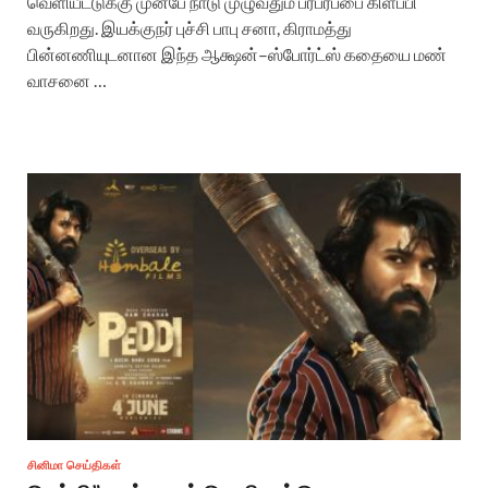
வெளியீட்டுக்கு முன்பே நாடு முழுவதும் பரபரப்பை கிளப்பி
வருகிறது. இயக்குநர் புச்சி பாபு சனா, கிராமத்து
பின்னணியுடனான இந்த ஆக்ஷன்–ஸ்போர்ட்ஸ் கதையை மண்
வாசனை …
சினிமா செய்திகள்