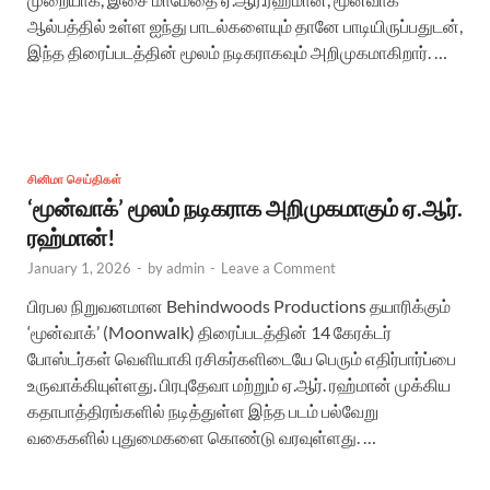
ஆல்பத்தில் உள்ள ஐந்து பாடல்களையும் தானே பாடியிருப்பதுடன்,
இந்த திரைப்படத்தின் மூலம் நடிகராகவும் அறிமுகமாகிறார். …
சினிமா செய்திகள்
‘மூன்வாக்’ மூலம் நடிகராக அறிமுகமாகும் ஏ.ஆர்.
ரஹ்மான்!
January 1, 2026
-
by
admin
-
Leave a Comment
பிரபல நிறுவனமான Behindwoods Productions தயாரிக்கும்
‘மூன்வாக்’ (Moonwalk) திரைப்படத்தின் 14 கேரக்டர்
போஸ்டர்கள் வெளியாகி ரசிகர்களிடையே பெரும் எதிர்பார்ப்பை
உருவாக்கியுள்ளது. பிரபுதேவா மற்றும் ஏ.ஆர். ரஹ்மான் முக்கிய
கதாபாத்திரங்களில் நடித்துள்ள இந்த படம் பல்வேறு
வகைகளில் புதுமைகளை கொண்டு வரவுள்ளது. …