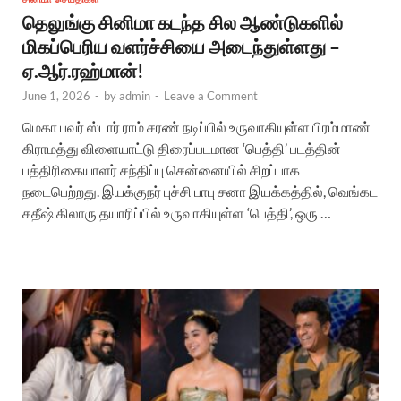
தெலுங்கு சினிமா கடந்த சில ஆண்டுகளில்
மிகப்பெரிய வளர்ச்சியை அடைந்துள்ளது –
ஏ.ஆர்.ரஹ்மான்!
June 1, 2026
-
by
admin
-
Leave a Comment
மெகா பவர் ஸ்டார் ராம் சரண் நடிப்பில் உருவாகியுள்ள பிரம்மாண்ட
கிராமத்து விளையாட்டு திரைப்படமான ‘பெத்தி’ படத்தின்
பத்திரிகையாளர் சந்திப்பு சென்னையில் சிறப்பாக
நடைபெற்றது. இயக்குநர் புச்சி பாபு சனா இயக்கத்தில், வெங்கட
சதீஷ் கிலாரு தயாரிப்பில் உருவாகியுள்ள ‘பெத்தி’, ஒரு …