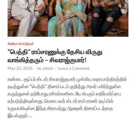
சினிமா செய்திகள்
“பெத்தி” ராம்சரணுக்கு தேசிய விருது
வாங்கித்தரும் – சிவராஜ்குமார்!
May 25, 2026
-
by
admin
-
Leave a Comment
கன்னட சூப்பர் ஸ்டார் சிவராஜ்குமார் முக்கிய கதாபாத்திரத்தில்
நடித்துள்ள “பெத்தி” திரைப்படம் குறித்து அவர் பகிர்ந்துள்ள
கருத்துகள் தற்போது ரசிகர்களிடையே பெரும் எதிர்பார்ப்பை
ஏற்படுத்தியுள்ளது. மெகா பவர் ஸ்டார் ராம் சரண் நடிப்பில்
உருவாகியுள்ள இந்த கிராமத்து ஆக்ஷன் திரைப்படத்தை
இயக்குநர் …