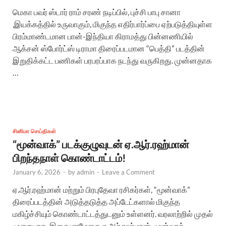
மெகா பவர் ஸ்டார் ராம் சரண் நடிப்பில், புச்சி பாபு சானா
,இயக்கத்தில் உருவாகும், மிகுந்த எதிர்பார்ப்பை ஏற்படுத்தியுள்ள
பிரம்மாண்டமான பான்-இந்தியா கிராமத்து பின்னணியில்
ஆக்சன் ஸ்போர்ட்ஸ் டிராமா திரைப்படமான “பெத்தி” படத்தின்
இறுதிக்கட்ட பணிகள் பரபரப்பாக நடந்து வருகிறது. முன்னதாக
…
சினிமா செய்திகள்
“மூன்வாக்” படக்குழுவுடன் ஏ.ஆர்.ரஹ்மான்
பிறந்தநாள் கொண்டாட்டம்!
January 6, 2026
-
by
admin
-
Leave a Comment
ஏ.ஆர்.ரஹ்மான் மற்றும் பிரபுதேவா ரசிகர்கள், “மூன்வாக்”
திரைப்படத்தின் அடுத்தடுத்த அப்டேட்களால் மிகுந்த
மகிழ்ச்சியும் கொண்டாட்டத்துடனும் உள்ளனர். வரலாற்றில் முதல்
முறையாக, இசை மாமேதை ஏ.ஆர்.ரஹ்மான், மூன்வாக்