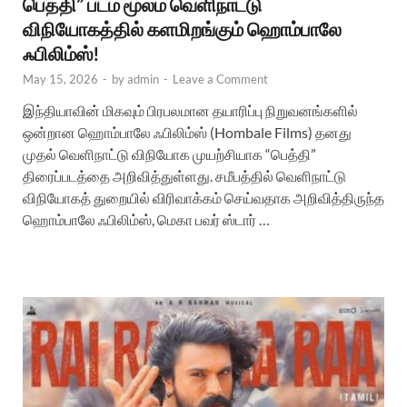
பெத்தி” படம் மூலம் வெளிநாட்டு
விநியோகத்தில் களமிறங்கும் ஹொம்பாலே
ஃபிலிம்ஸ்!
May 15, 2026
-
by
admin
-
Leave a Comment
இந்தியாவின் மிகவும் பிரபலமான தயாரிப்பு நிறுவனங்களில்
ஒன்றான ஹொம்பாலே ஃபிலிம்ஸ் (Hombale Films) தனது
முதல் வெளிநாட்டு விநியோக முயற்சியாக “பெத்தி”
திரைப்படத்தை அறிவித்துள்ளது. சமீபத்தில் வெளிநாட்டு
விநியோகத் துறையில் விரிவாக்கம் செய்வதாக அறிவித்திருந்த
ஹொம்பாலே ஃபிலிம்ஸ், மெகா பவர் ஸ்டார் …