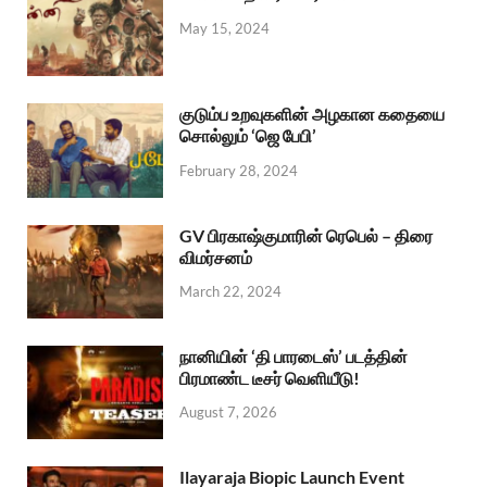
May 15, 2024
குடும்ப உறவுகளின் அழகான கதையை
சொல்லும் ‘ஜெ பேபி’
February 28, 2024
GV பிரகாஷ்குமாரின் ரெபெல் – திரை
விமர்சனம்
March 22, 2024
நானியின் ‘தி பாரடைஸ்’ படத்தின்
பிரமாண்ட டீசர் வெளியீடு!
August 7, 2026
Ilayaraja Biopic Launch Event