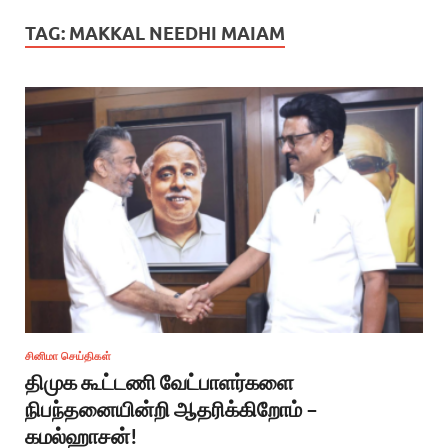
TAG:
MAKKAL NEEDHI MAIAM
சினிமா செய்திகள்
திமுக கூட்டணி வேட்பாளர்களை
நிபந்தனையின்றி ஆதரிக்கிறோம் –
கமல்ஹாசன்!