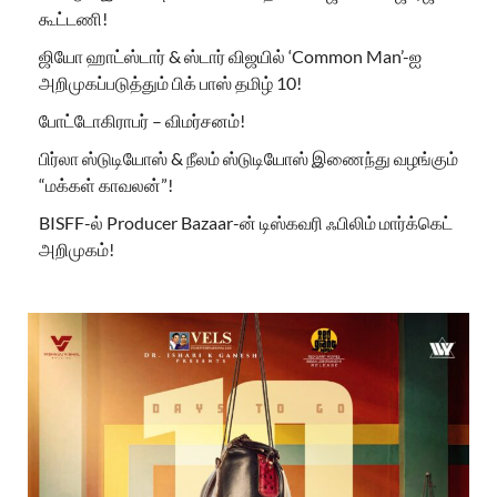
கூட்டணி!
ஜியோ ஹாட்ஸ்டார் & ஸ்டார் விஜயில் ‘Common Man’-ஐ
அறிமுகப்படுத்தும் பிக் பாஸ் தமிழ் 10!
போட்டோகிராபர் – விமர்சனம்!
பிர்லா ஸ்டுடியோஸ் & நீலம் ஸ்டுடியோஸ் இணைந்து வழங்கும்
“மக்கள் காவலன்”!
BISFF-ல் Producer Bazaar-ன் டிஸ்கவரி ஃபிலிம் மார்க்கெட்
அறிமுகம்!