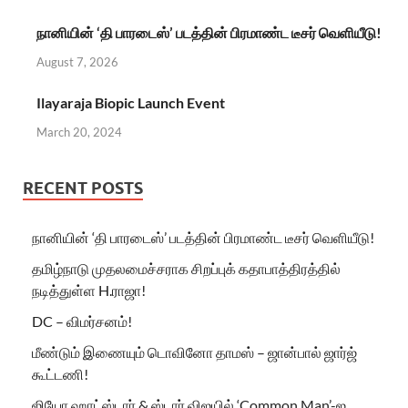
நானியின் ‘தி பாரடைஸ்’ படத்தின் பிரமாண்ட டீசர் வெளியீடு!
August 7, 2026
Ilayaraja Biopic Launch Event
March 20, 2024
RECENT POSTS
நானியின் ‘தி பாரடைஸ்’ படத்தின் பிரமாண்ட டீசர் வெளியீடு!
தமிழ்நாடு முதலமைச்சராக சிறப்புக் கதாபாத்திரத்தில்
நடித்துள்ள H.ராஜா!
DC – விமர்சனம்!
மீண்டும் இணையும் டொவினோ தாமஸ் – ஜான்பால் ஜார்ஜ்
கூட்டணி!
ஜியோ ஹாட்ஸ்டார் & ஸ்டார் விஜயில் ‘Common Man’-ஐ