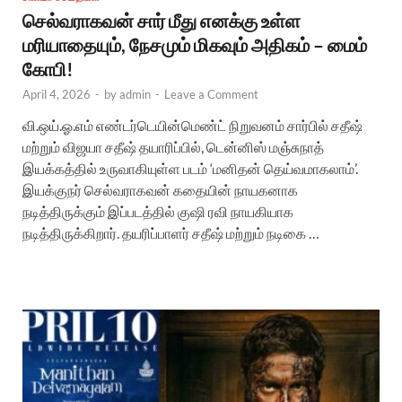
செல்வராகவன் சார் மீது எனக்கு உள்ள
மரியாதையும், நேசமும் மிகவும் அதிகம் – மைம்
கோபி!
April 4, 2026
-
by
admin
-
Leave a Comment
வி.ஒய்.ஓ.எம் எண்டர்டெயின்மெண்ட் நிறுவனம் சார்பில் சதீஷ்
மற்றும் விஜயா சதீஷ் தயாரிப்பில், டென்னிஸ் மஞ்சுநாத்
இயக்கத்தில் உருவாகியுள்ள படம் ‘மனிதன் தெய்வமாகலாம்’.
இயக்குநர் செல்வராகவன் கதையின் நாயகனாக
நடித்திருக்கும் இப்படத்தில் குஷி ரவி நாயகியாக
நடித்திருக்கிறார். தயரிப்பாளர் சதீஷ் மற்றும் நடிகை …