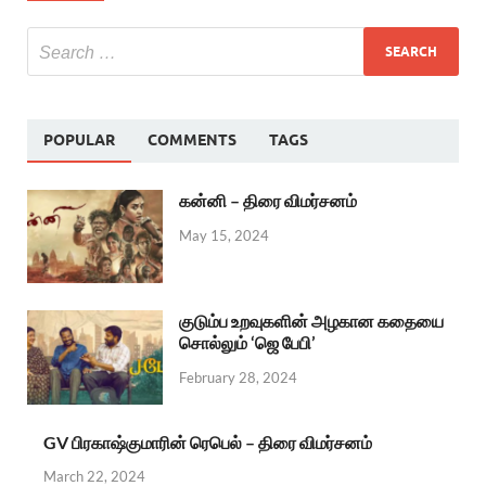
POPULAR
COMMENTS
TAGS
கன்னி – திரை விமர்சனம்
May 15, 2024
குடும்ப உறவுகளின் அழகான கதையை
சொல்லும் ‘ஜெ பேபி’
February 28, 2024
GV பிரகாஷ்குமாரின் ரெபெல் – திரை விமர்சனம்
March 22, 2024