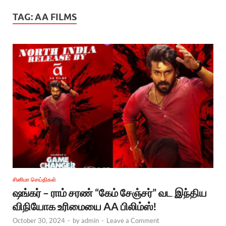
TAG:
AA FILMS
சினிமா செய்திகள்
ஷங்கர் – ராம் சரண் “கேம் சேஞ்சர்” வட இந்திய
விநியோக உரிமையை AA பிலிம்ஸ்!
October 30, 2024
-
by
admin
-
Leave a Comment