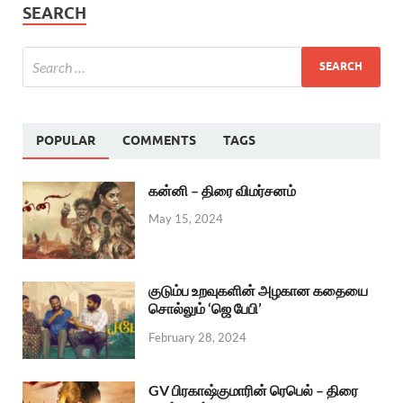
SEARCH
POPULAR
COMMENTS
TAGS
கன்னி – திரை விமர்சனம்
May 15, 2024
குடும்ப உறவுகளின் அழகான கதையை
சொல்லும் ‘ஜெ பேபி’
February 28, 2024
GV பிரகாஷ்குமாரின் ரெபெல் – திரை