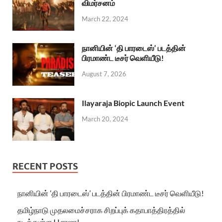
விமர்சனம்
March 22, 2024
நானியின் ‘தி பாரடைஸ்’ படத்தின்
பிரமாண்ட டீசர் வெளியீடு!
August 7, 2026
Ilayaraja Biopic Launch Event
March 20, 2024
RECENT POSTS
நானியின் ‘தி பாரடைஸ்’ படத்தின் பிரமாண்ட டீசர் வெளியீடு!
தமிழ்நாடு முதலமைச்சராக சிறப்புக் கதாபாத்திரத்தில்
நடித்துள்ள H.ராஜா!