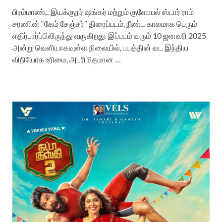
பிரம்மாண்ட இயக்குநர் ஷங்கர் மற்றும் குளோபல் ஸ்டார் ராம்
சரணின் “கேம் சேஞ்சர்” திரைப்படம், நீண்ட காலமாக பெரும்
எதிர்பார்ப்பிலிருந்து வருகிறது. இப்படம் வரும் 10 ஜனவரி 2025
அன்று வெளியாகவுள்ள நிலையில், படத்தின் வட இந்திய
விநியோக உரிமை, அபரிமிதமான …