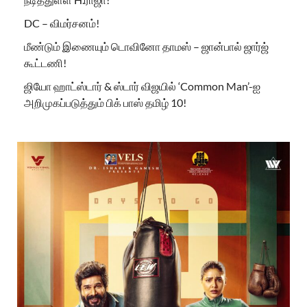
DC – விமர்சனம்!
மீண்டும் இணையும் டொவினோ தாமஸ் – ஜான்பால் ஜார்ஜ்
கூட்டணி!
ஜியோ ஹாட்ஸ்டார் & ஸ்டார் விஜயில் ‘Common Man’-ஐ
அறிமுகப்படுத்தும் பிக் பாஸ் தமிழ் 10!