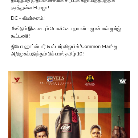
நடித்துள்ள H.ராஜா!
DC – விமர்சனம்!
மீண்டும் இணையும் டொவினோ தாமஸ் – ஜான்பால் ஜார்ஜ்
கூட்டணி!
ஜியோ ஹாட்ஸ்டார் & ஸ்டார் விஜயில் ‘Common Man’-ஐ
அறிமுகப்படுத்தும் பிக் பாஸ் தமிழ் 10!