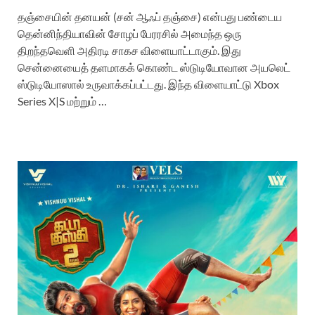
தஞ்சையின் தனயன் (சன் ஆஃப் தஞ்சை) என்பது பண்டைய
தென்னிந்தியாவின் சோழப் பேரரசில் அமைந்த ஒரு
திறந்தவெளி அதிரடி சாகச விளையாட்டாகும். இது
சென்னையைத் தளமாகக் கொண்ட ஸ்டுடியோவான அயலெட்
ஸ்டுடியோஸால் உருவாக்கப்பட்டது. இந்த விளையாட்டு Xbox
Series X|S மற்றும் …