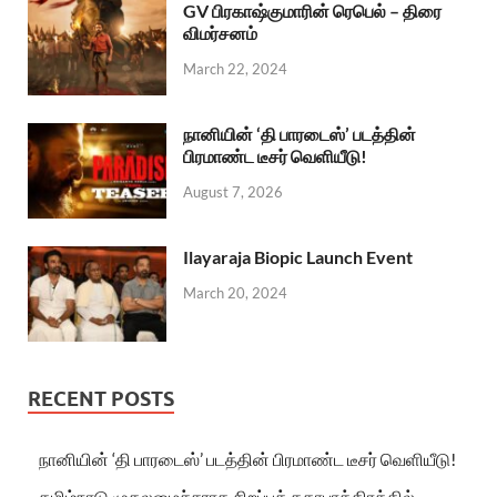
GV பிரகாஷ்குமாரின் ரெபெல் – திரை
விமர்சனம்
March 22, 2024
நானியின் ‘தி பாரடைஸ்’ படத்தின்
பிரமாண்ட டீசர் வெளியீடு!
August 7, 2026
Ilayaraja Biopic Launch Event
March 20, 2024
RECENT POSTS
நானியின் ‘தி பாரடைஸ்’ படத்தின் பிரமாண்ட டீசர் வெளியீடு!
தமிழ்நாடு முதலமைச்சராக சிறப்புக் கதாபாத்திரத்தில்