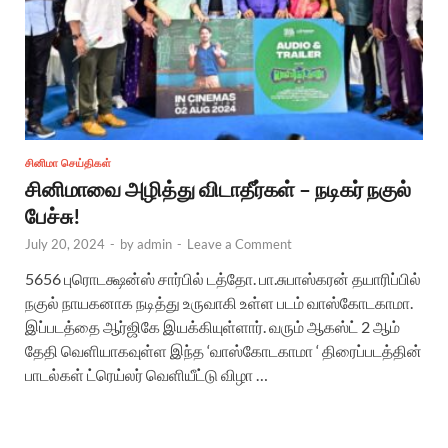
சினிமா செய்திகள்
சினிமாவை அழித்து விடாதீர்கள் – நடிகர் நகுல்
பேச்சு!
July 20, 2024
-
by
admin
-
Leave a Comment
5656 புரொடக்ஷன்ஸ் சார்பில் டத்தோ. பா.சுபாஸ்கரன் தயாரிப்பில்
நகுல் நாயகனாக நடித்து உருவாகி உள்ள படம் வாஸ்கோடகாமா.
இப்படத்தை ஆர்ஜிகே இயக்கியுள்ளார். வரும் ஆகஸ்ட் 2 ஆம்
தேதி வெளியாகவுள்ள இந்த ‘வாஸ்கோடகாமா ‘ திரைப்படத்தின்
பாடல்கள் ட்ரெய்லர் வெளியீட்டு விழா …