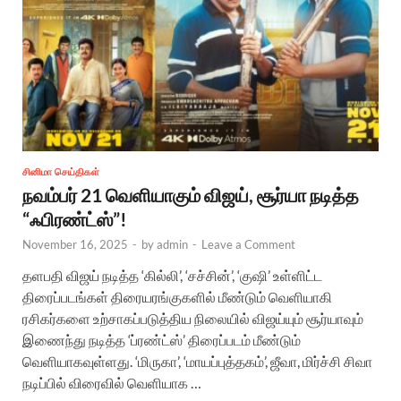
சினிமா செய்திகள்
நவம்பர் 21 வெளியாகும் விஜய், சூர்யா நடித்த
“ஃபிரண்ட்ஸ்”!
November 16, 2025
-
by
admin
-
Leave a Comment
தளபதி விஜய் நடித்த ‘கில்லி’, ‘சச்சின்’, ‘குஷி’ உள்ளிட்ட
திரைப்படங்கள் திரையரங்குகளில் மீண்டும் வெளியாகி
ரசிகர்களை உற்சாகப்படுத்திய நிலையில் விஜய்யும் சூர்யாவும்
இணைந்து நடித்த ‘ப்ரண்ட்ஸ்’ திரைப்படம் மீண்டும்
வெளியாகவுள்ளது. ‘மிருகா’, ‘மாயப்புத்தகம்’, ஜீவா, மிர்ச்சி சிவா
நடிப்பில் விரைவில் வெளியாக …