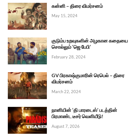
கன்னி – திரை விமர்சனம்
May 15, 2024
குடும்ப உறவுகளின் அழகான கதையை
சொல்லும் ‘ஜெ பேபி’
February 28, 2024
GV பிரகாஷ்குமாரின் ரெபெல் – திரை
விமர்சனம்
March 22, 2024
நானியின் ‘தி பாரடைஸ்’ படத்தின்
பிரமாண்ட டீசர் வெளியீடு!
August 7, 2026