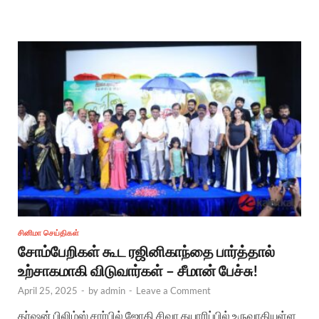
சினிமா செய்திகள்
சோம்பேறிகள் கூட ரஜினிகாந்தை பார்த்தால்
உற்சாகமாகி விடுவார்கள் – சீமான் பேச்சு!
April 25, 2025
-
by
admin
-
Leave a Comment
தர்ஷன் பிலிம்ஸ் சார்பில் ஜோதி சிவா தயாரிப்பில் உருவாகியுள்ள