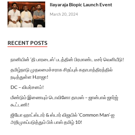
Ilayaraja Biopic Launch Event
March 20, 2024
RECENT POSTS
நானியின் ‘தி பாரடைஸ்’ படத்தின் பிரமாண்ட டீசர் வெளியீடு!
தமிழ்நாடு முதலமைச்சராக சிறப்புக் கதாபாத்திரத்தில்
நடித்துள்ள H.ராஜா!
DC – விமர்சனம்!
மீண்டும் இணையும் டொவினோ தாமஸ் – ஜான்பால் ஜார்ஜ்
கூட்டணி!
ஜியோ ஹாட்ஸ்டார் & ஸ்டார் விஜயில் ‘Common Man’-ஐ
அறிமுகப்படுத்தும் பிக் பாஸ் தமிழ் 10!