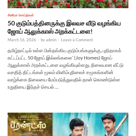
சினிமா செய்திகள்
50 குடும்பத்தினருக்கு இலவச வீடு வழங்கிய
ஜோய் ஆலுக்காஸ் அறக்கட்டளை!
March 16, 2026
-
by
admin
-
Leave a Comment
தமிழ்நாட்டில் உள்ள பின்தங்கிய குடும்பங்களுக்கு, புதிதாகக்
கட்டப்பட்ட 50 ஜோய் இல்லங்களை’ (Joy Homes) ஜோய்
ஆலுக்காஸ் அறக்கட்டளை வழங்கியுள்ளது. நிலையான வீட்டு
வசதித் திட்டங்கள் மூலம் விளிம்புநிலைச் சமூகங்களின்
வாழ்க்கை நிலையை மேம்படுத்துவதில் தான் கொண்டுள்ள
உறுதியை இந்தச் செயல் …