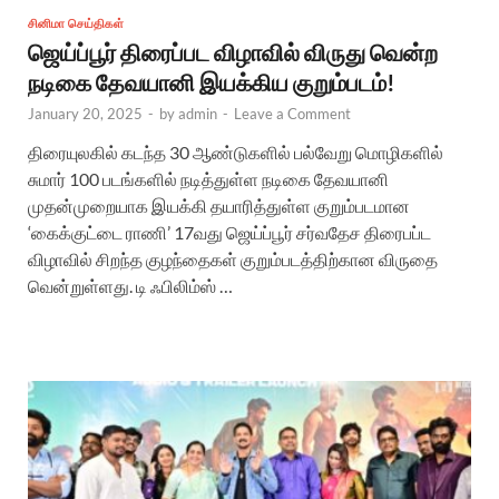
சினிமா செய்திகள்
ஜெய்ப்பூர் திரைப்பட விழாவில் விருது வென்ற
நடிகை தேவயானி இயக்கிய குறும்படம்!
January 20, 2025
-
by
admin
-
Leave a Comment
திரையுலகில் கடந்த 30 ஆண்டுகளில் பல்வேறு மொழிகளில்
சுமார் 100 படங்களில் நடித்துள்ள நடிகை தேவயானி
முதன்முறையாக இயக்கி தயாரித்துள்ள குறும்படமான‌
‘கைக்குட்டை ராணி’ 17வது ஜெய்ப்பூர் சர்வதேச திரைபப்ட
விழாவில் சிறந்த குழந்தைகள் குறும்படத்திற்கான விருதை
வென்றுள்ளது. டி ஃபிலிம்ஸ் …