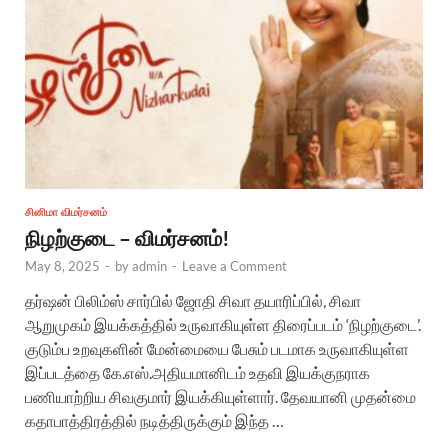
சினிமா விமர்சனம்
நிழற்குடை – விமர்சனம்!
May 8, 2025
-
by
admin
-
Leave a Comment
தர்ஷன் பிலிம்ஸ் சார்பில் ஜோதி சிவா தயாரிப்பில், சிவா
ஆறுமுகம் இயக்கத்தில் உருவாகியுள்ள திரைப்படம் ‘நிழற்குடை’.
குடும்ப உறவுகளின் மேன்மையை பேசும் படமாக உருவாகியுள்ள
இப்படத்தை கே.எஸ்.அதியமானிடம் உதவி இயக்குநராக
பணியாற்றிய சிவகுமார் இயக்கியுள்ளார். தேவயானி முதன்மை
கதாபாத்திரத்தில் நடித்திருக்கும் இந்த …