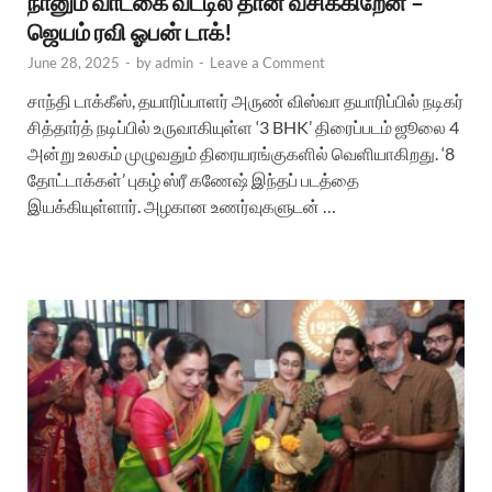
நானும் வாடகை வீட்டில் தான் வசிக்கிறேன் –
ஜெயம் ரவி ஓபன் டாக்!
June 28, 2025
-
by
admin
-
Leave a Comment
சாந்தி டாக்கீஸ், தயாரிப்பாளர் அருண் விஸ்வா தயாரிப்பில் நடிகர்
சித்தார்த் நடிப்பில் உருவாகியுள்ள ‘3 BHK’ திரைப்படம் ஜூலை 4
அன்று உலகம் முழுவதும் திரையரங்குகளில் வெளியாகிறது. ‘8
தோட்டாக்கள்’ புகழ் ஸ்ரீ கணேஷ் இந்தப் படத்தை
இயக்கியுள்ளார். அழகான உணர்வுகளுடன் …