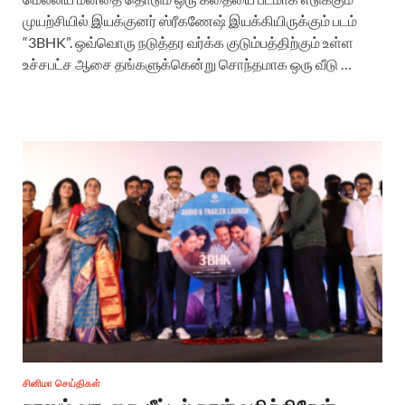
முயற்சியில் இயக்குனர் ஸ்ரீகணேஷ் இயக்கியிருக்கும் படம்
“3BHK”. ஒவ்வொரு நடுத்தர வர்க்க குடும்பத்திற்கும் உள்ள
உச்சபட்ச ஆசை தங்களுக்கென்று சொந்தமாக ஒரு வீடு …
சினிமா செய்திகள்