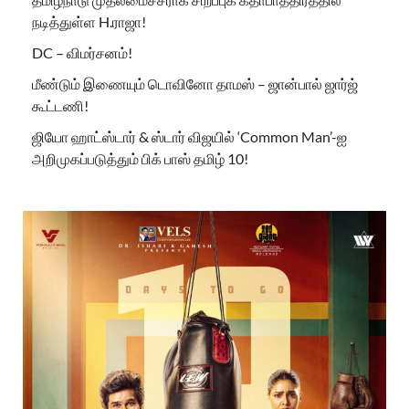
நடித்துள்ள H.ராஜா!
DC – விமர்சனம்!
மீண்டும் இணையும் டொவினோ தாமஸ் – ஜான்பால் ஜார்ஜ்
கூட்டணி!
ஜியோ ஹாட்ஸ்டார் & ஸ்டார் விஜயில் ‘Common Man’-ஐ
அறிமுகப்படுத்தும் பிக் பாஸ் தமிழ் 10!