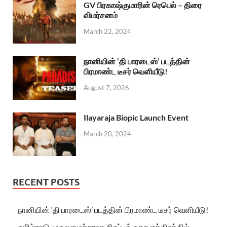
GV பிரகாஷ்குமாரின் ரெபெல் – திரை
விமர்சனம்
March 22, 2024
நானியின் ‘தி பாரடைஸ்’ படத்தின்
பிரமாண்ட டீசர் வெளியீடு!
August 7, 2026
Ilayaraja Biopic Launch Event
March 20, 2024
RECENT POSTS
நானியின் ‘தி பாரடைஸ்’ படத்தின் பிரமாண்ட டீசர் வெளியீடு!
தமிழ்நாடு முதலமைச்சராக சிறப்புக் கதாபாத்திரத்தில்