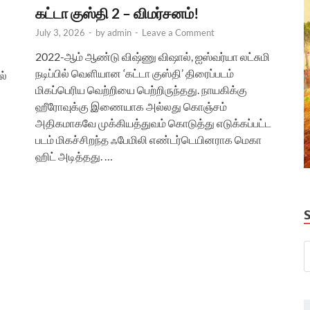
கட்டா குஸ்தி 2 – விமர்சனம்!
July 3, 2026
-
by
admin
-
Leave a Comment
2022-ஆம் ஆண்டு விஷ்ணு விஷால், ஐஸ்வர்யா லட்சுமி
நடிப்பில் வெளியான ‘கட்டா குஸ்தி’ திரைப்படம்
ல்
மிகப்பெரிய வெற்றியை பெற்றிருந்தது. நாயகிக்கு
ஹீரோவுக்கு இணையாக அல்லது கொஞ்சம்
அதிகமாகவே முக்கியத்துவம் கொடுத்து எடுக்கப்பட்ட
படம் மிகச்சிறந்த ஃபேமிலி எண்டர்டெயினராக மெகா
ஹிட் அடித்தது. …