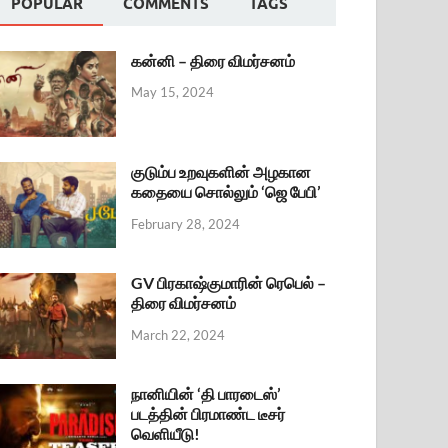
POPULAR
COMMENTS
TAGS
கன்னி – திரை விமர்சனம்
May 15, 2024
குடும்ப உறவுகளின் அழகான
கதையை சொல்லும் ‘ஜெ பேபி’
February 28, 2024
GV பிரகாஷ்குமாரின் ரெபெல் –
திரை விமர்சனம்
March 22, 2024
நானியின் ‘தி பாரடைஸ்’
படத்தின் பிரமாண்ட டீசர்
வெளியீடு!