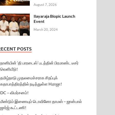
August 7, 2026
Ilayaraja Biopic Launch
Event
March 20, 2024
RECENT POSTS
நானியின் ‘தி பாரடைஸ்’ படத்தின் பிரமாண்ட டீசர்
வெளியீடு!
தமிழ்நாடு முதலமைச்சராக சிறப்புக்
கதாபாத்திரத்தில் நடித்துள்ள H.ராஜா!
DC – விமர்சனம்!
மீண்டும் இணையும் டொவினோ தாமஸ் – ஜான்பால்
ஜார்ஜ் கூட்டணி!