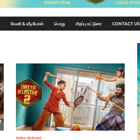
கேலரி & வீடியோஸ்
பொது
சிறப்பு கட்டுரை
CONTACT US
சினிமா விமர்சனம்