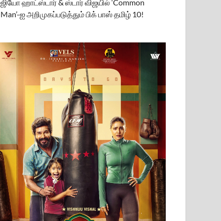
ஜியோ ஹாட்ஸ்டார் & ஸ்டார் விஜயில் ‘Common
Man’-ஐ அறிமுகப்படுத்தும் பிக் பாஸ் தமிழ் 10!