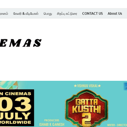
ர்சனம்
கேலரி & வீடியோஸ்
பொது
சிறப்பு கட்டுரை
CONTACT US
About Us
SK Cinemas