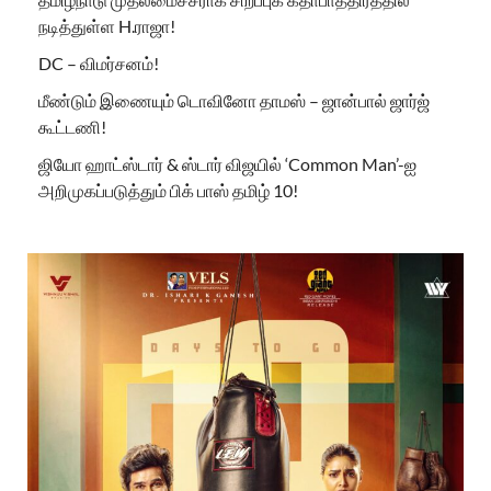
நடித்துள்ள H.ராஜா!
DC – விமர்சனம்!
மீண்டும் இணையும் டொவினோ தாமஸ் – ஜான்பால் ஜார்ஜ்
கூட்டணி!
ஜியோ ஹாட்ஸ்டார் & ஸ்டார் விஜயில் ‘Common Man’-ஐ
அறிமுகப்படுத்தும் பிக் பாஸ் தமிழ் 10!