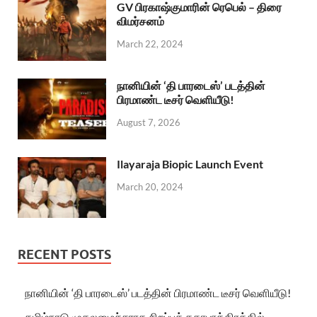
GV பிரகாஷ்குமாரின் ரெபெல் – திரை
விமர்சனம்
March 22, 2024
நானியின் ‘தி பாரடைஸ்’ படத்தின்
பிரமாண்ட டீசர் வெளியீடு!
August 7, 2026
Ilayaraja Biopic Launch Event
March 20, 2024
RECENT POSTS
நானியின் ‘தி பாரடைஸ்’ படத்தின் பிரமாண்ட டீசர் வெளியீடு!
தமிழ்நாடு முதலமைச்சராக சிறப்புக் கதாபாத்திரத்தில்