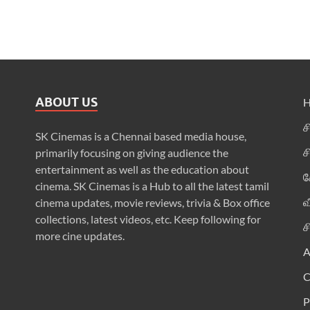
ABOUT US
ச
SK Cinemas is a Chennai based media house,
ச
primarily focusing on giving audience the
entertainment as well as the education about
க
cinema. SK Cinemas is a Hub to all the latest tamil
வ
cinema updates, movie reviews, trivia & Box office
collections, latest videos, etc. Keep following for
ச
more cine updates.
A
P