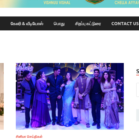
கேலரி & வீடியோஸ்
பொது
சிறப்பு கட்டுரை
CONTACT US
சினிமா செய்திகள்