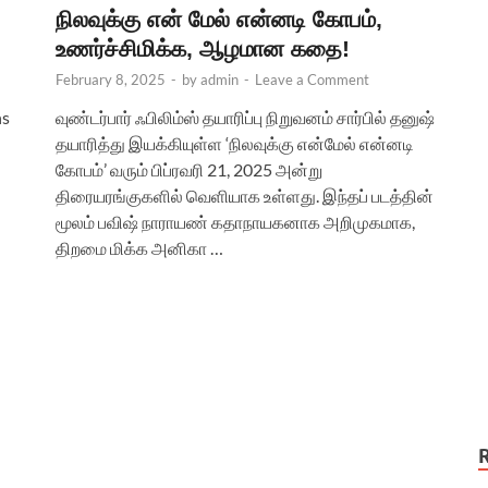
நிலவுக்கு என் மேல் என்னடி கோபம்,
உணர்ச்சிமிக்க, ஆழமான கதை!
February 8, 2025
-
by
admin
-
Leave a Comment
ns
வுண்டர்பார் ஃபிலிம்ஸ் தயாரிப்பு நிறுவனம் சார்பில் தனுஷ்
தயாரித்து இயக்கியுள்ள ‘நிலவுக்கு என்மேல் என்னடி
கோபம்’ வரும் பிப்ரவரி 21, 2025 அன்று
திரையரங்குகளில் வெளியாக உள்ளது. இந்தப் படத்தின்
மூலம் பவிஷ் நாராயண் கதாநாயகனாக அறிமுகமாக,
திறமை மிக்க அனிகா …