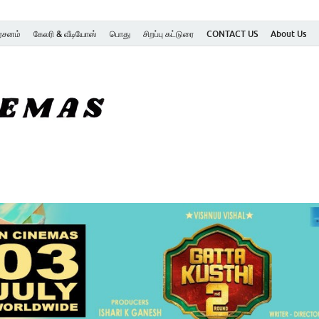
ர்சனம்
கேலரி & வீடியோஸ்
பொது
சிறப்பு கட்டுரை
CONTACT US
About Us
SK Cinemas