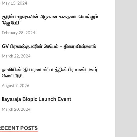
May 15, 2024
குடும்ப உறவுகளின் அழகான கதையை சொல்லும்
‘ஜெ பேபி’
February 28, 2024
GV பிரகாஷ்குமாரின் ரெபெல் – திரை விமர்சனம்
March 22, 2024
நானியின் ‘தி பாரடைஸ்’ படத்தின் பிரமாண்ட டீசர்
வெளியீடு!
August 7, 2026
Ilayaraja Biopic Launch Event
March 20, 2024
RECENT POSTS