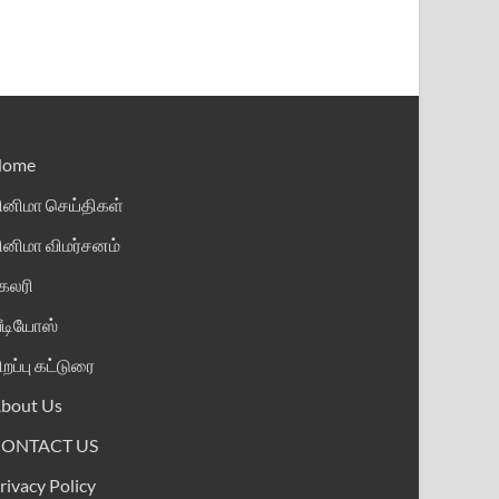
Home
ினிமா செய்திகள்
ினிமா விமர்சனம்
ேலரி
ீடியோஸ்
ிறப்பு கட்டுரை
bout Us
CONTACT US
rivacy Policy