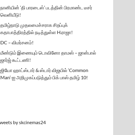
நானியின் ‘தி பாரடைஸ்’ படத்தின் பிரமாண்ட டீசர்
வெளியீடு!
தமிழ்நாடு முதலமைச்சராக சிறப்புக்
கதாபாத்திரத்தில் நடித்துள்ள H.ராஜா!
DC – விமர்சனம்!
மீண்டும் இணையும் டொவினோ தாமஸ் – ஜான்பால்
ஜார்ஜ் கூட்டணி!
ஜியோ ஹாட்ஸ்டார் & ஸ்டார் விஜயில் ‘Common
Man’-ஐ அறிமுகப்படுத்தும் பிக் பாஸ் தமிழ் 10!
weets by skcinemas24