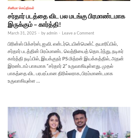
சினிமா செய்திகள்
சர்தார் படத்தை விட பல மடங்கு பிரமாண்டமாக
இருக்கும் – கார்த்தி!
March 31, 2025
-
by
admin
-
Leave a Comment
பிரின்ஸ் பிக்சர்ஸ், ஐ.வி. என்டர்டெயின்மென்ட் தயாரிப்பில்,
சர்தார் படத்தின் பிரம்மாண்ட வெற்றியைத் தொடர்ந்து, நடிகர்
கார்த்தி நடிப்பில், இயக்குநர் PS மித்ரன் இயக்கத்தில், அதன்
இரண்டாம் பாகமாக “சர்தார் 2” உருவாகியுள்ளது. முதல்
பாகத்தை விட பரபரப்பான திரில்லராக, பிரம்மாண்டமாக
உருவாகியுள்ள …