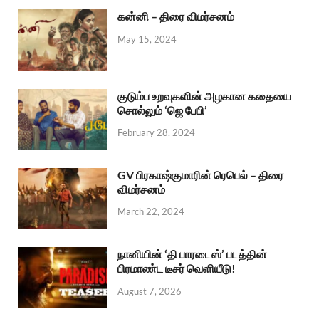
கன்னி – திரை விமர்சனம்
May 15, 2024
குடும்ப உறவுகளின் அழகான கதையை
சொல்லும் ‘ஜெ பேபி’
February 28, 2024
GV பிரகாஷ்குமாரின் ரெபெல் – திரை
விமர்சனம்
March 22, 2024
நானியின் ‘தி பாரடைஸ்’ படத்தின்
பிரமாண்ட டீசர் வெளியீடு!
August 7, 2026