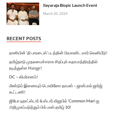
Ilayaraja Biopic Launch Event
March 20, 2024
RECENT POSTS
நானியின் ‘தி பாரடைஸ்’ படத்தின் பிரமாண்ட டீசர் வெளியீடு!
தமிழ்நாடு முதலமைச்சராக சிறப்புக் கதாபாத்திரத்தில்
நடித்துள்ள H.ராஜா!
DC – விமர்சனம்!
மீண்டும் இணையும் டொவினோ தாமஸ் – ஜான்பால் ஜார்ஜ்
கூட்டணி!
ஜியோ ஹாட்ஸ்டார் & ஸ்டார் விஜயில் ‘Common Man’-ஐ
அறிமுகப்படுத்தும் பிக் பாஸ் தமிழ் 10!