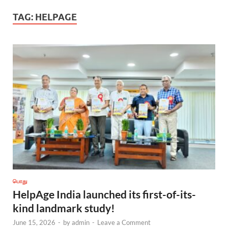
TAG:
HELPAGE
பொது
HelpAge India launched its first-of-its-
kind landmark study!
June 15, 2026
-
by
admin
-
Leave a Comment