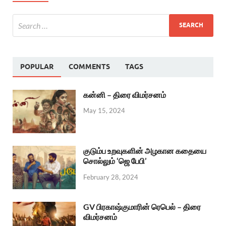
POPULAR
COMMENTS
TAGS
கன்னி – திரை விமர்சனம்
May 15, 2024
குடும்ப உறவுகளின் அழகான கதையை
சொல்லும் ‘ஜெ பேபி’
February 28, 2024
GV பிரகாஷ்குமாரின் ரெபெல் – திரை
விமர்சனம்