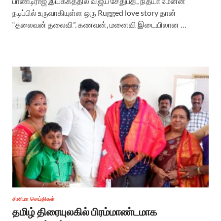
பாண்டிராஜ் இயக்கத்தில் விஜய் சேதுபதி, நித்யா மேனன்
நடிப்பில் உருவாகியுள்ள ஒரு Rugged love story தான்
“தலைவன் தலைவி”. கணவன், மனைவி இடையிலான …
சினிமா செய்திகள்
தமிழ் திரையுலகில் பிரம்மாண்டமாக