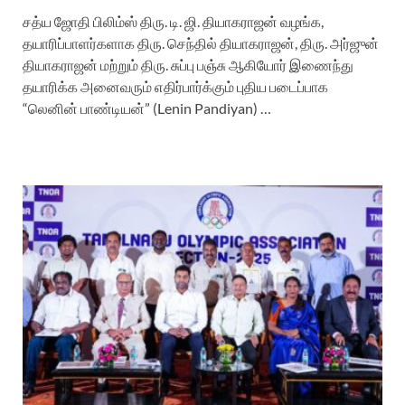
சத்ய ஜோதி பிலிம்ஸ் திரு. டி. ஜி. தியாகராஜன் வழங்க,
தயாரிப்பாளர்களாக திரு. செந்தில் தியாகராஜன், திரு. அர்ஜுன்
தியாகராஜன் மற்றும் திரு. சுப்பு பஞ்சு ஆகியோர் இணைந்து
தயாரிக்க அனைவரும் எதிர்பார்க்கும் புதிய படைப்பாக
“லெனின் பாண்டியன்” (Lenin Pandiyan) …