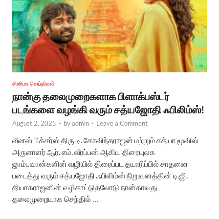
சினிமா செய்திகள்
நான்கு தலைமுறைகளாக பிளாக்பஸ்டர்
படங்களை வழங்கி வரும் சத்யஜோதி ஃபிலிம்ஸ்!
August 2, 2025
-
by
admin
-
Leave a Comment
வீனஸ் பிக்சர்ஸ் திரு டி. கோவிந்தராஜன் மற்றும் சத்யா மூவிஸ்
அருளாளர் ஆர். எம். வீரப்பன் ஆகிய திரையுலக
ஜாம்பவான்களின் வழியில் திரைப்பட தயாரிப்பில் சாதனை
படைத்து வரும் சத்யஜோதி ஃபிலிம்ஸ் நிறுவனத்தின் டி.ஜி.
தியாகராஜனின் வழிகாட்டுதலோடு நான்காவது
தலைமுறையாக செந்தில் …