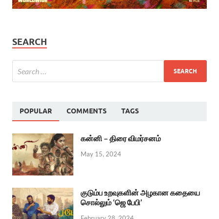
SEARCH
POPULAR
COMMENTS
TAGS
கன்னி – திரை விமர்சனம்
May 15, 2024
குடும்ப உறவுகளின் அழகான கதையை
சொல்லும் ‘ஜெ பேபி’
February 28, 2024