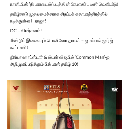
நானியின் ‘தி பாரடைஸ்’ படத்தின் பிரமாண்ட டீசர் வெளியீடு!
தமிழ்நாடு முதலமைச்சராக சிறப்புக் கதாபாத்திரத்தில்
நடித்துள்ள H.ராஜா!
DC – விமர்சனம்!
மீண்டும் இணையும் டொவினோ தாமஸ் – ஜான்பால் ஜார்ஜ்
கூட்டணி!
ஜியோ ஹாட்ஸ்டார் & ஸ்டார் விஜயில் ‘Common Man’-ஐ
அறிமுகப்படுத்தும் பிக் பாஸ் தமிழ் 10!